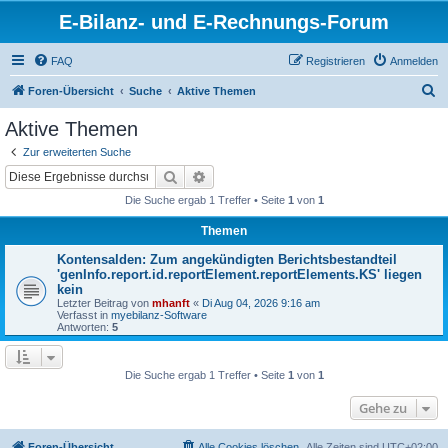
E-Bilanz- und E-Rechnungs-Forum
FAQ
Registrieren
Anmelden
S
Foren-Übersicht
Suche
Aktive Themen
u
Aktive Themen
c
Zur erweiterten Suche
h
Suche
Erweiterte Suche
e
Die Suche ergab 1 Treffer • Seite
1
von
1
Themen
Kontensalden: Zum angekündigten Berichtsbestandteil
'genInfo.report.id.reportElement.reportElements.KS' liegen
kein
Letzter Beitrag von
mhanft
«
Di Aug 04, 2026 9:16 am
Verfasst in
myebilanz-Software
Antworten:
5
Die Suche ergab 1 Treffer • Seite
1
von
1
Gehe zu
Foren-Übersicht
Alle Cookies löschen
Alle Zeiten sind
UTC+02:00