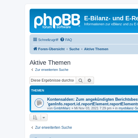
E-Bilanz- und E-
Informationen zur eBilanz und zu 
Schnellzugriff
FAQ
Foren-Übersicht
Suche
Aktive Themen
Aktive Themen
Zur erweiterten Suche
Suche
Erweiterte Suche
THEMEN
Kontensalden: Zum angekündigten Berichtsbest
'genInfo.report.id.reportElement.reportElements
von
GmbhMarc
»
Mi Nov 03, 2021 7:29 pm
» in
myebilanz-S
Zur erweiterten Suche