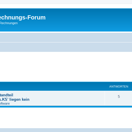
Rechnungs-Forum
E-Rechnungen
ANTWORTEN
andteil
5
.KS' liegen kein
oftware