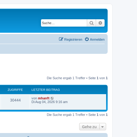
Suche
Erweiterte Suche
Registrieren
Anmelden
Die Suche ergab 1 Treffer • Seite
1
von
1
ZUGRIFFE
LETZTER BEITRAG
von
mhanft
30444
Di Aug 04, 2026 9:16 am
Die Suche ergab 1 Treffer • Seite
1
von
1
Gehe zu