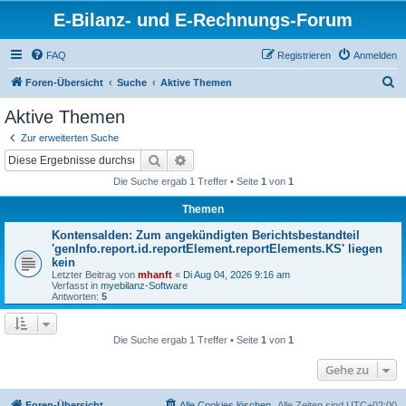
E-Bilanz- und E-Rechnungs-Forum
FAQ
Registrieren
Anmelden
S
Foren-Übersicht
Suche
Aktive Themen
u
Aktive Themen
c
Zur erweiterten Suche
h
Suche
Erweiterte Suche
e
Die Suche ergab 1 Treffer • Seite
1
von
1
Themen
Kontensalden: Zum angekündigten Berichtsbestandteil
'genInfo.report.id.reportElement.reportElements.KS' liegen
kein
Letzter Beitrag von
mhanft
«
Di Aug 04, 2026 9:16 am
Verfasst in
myebilanz-Software
Antworten:
5
Die Suche ergab 1 Treffer • Seite
1
von
1
Gehe zu
Foren-Übersicht
Alle Cookies löschen
Alle Zeiten sind
UTC+02:00