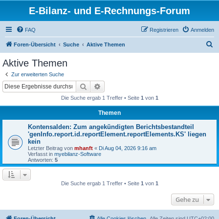
E-Bilanz- und E-Rechnungs-Forum
FAQ
Registrieren
Anmelden
S
Foren-Übersicht
Suche
Aktive Themen
u
Aktive Themen
c
Zur erweiterten Suche
h
Suche
Erweiterte Suche
e
Die Suche ergab 1 Treffer • Seite
1
von
1
Themen
Kontensalden: Zum angekündigten Berichtsbestandteil
'genInfo.report.id.reportElement.reportElements.KS' liegen
kein
Letzter Beitrag von
mhanft
«
Di Aug 04, 2026 9:16 am
Verfasst in
myebilanz-Software
Antworten:
5
Die Suche ergab 1 Treffer • Seite
1
von
1
Gehe zu
Foren-Übersicht
Alle Cookies löschen
Alle Zeiten sind
UTC+02:00