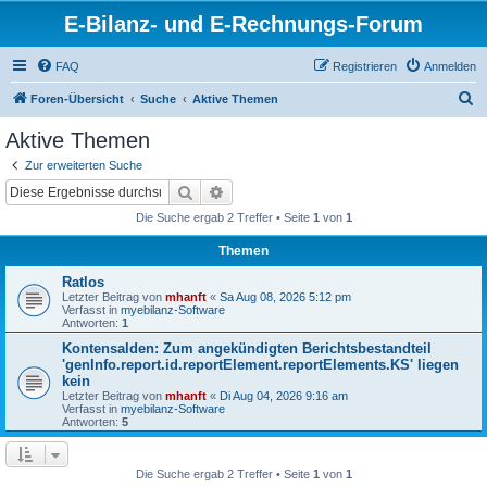
E-Bilanz- und E-Rechnungs-Forum
FAQ
Registrieren
Anmelden
S
Foren-Übersicht
Suche
Aktive Themen
u
Aktive Themen
c
Zur erweiterten Suche
h
Suche
Erweiterte Suche
e
Die Suche ergab 2 Treffer • Seite
1
von
1
Themen
Ratlos
Letzter Beitrag von
mhanft
«
Sa Aug 08, 2026 5:12 pm
Verfasst in
myebilanz-Software
Antworten:
1
Kontensalden: Zum angekündigten Berichtsbestandteil
'genInfo.report.id.reportElement.reportElements.KS' liegen
kein
Letzter Beitrag von
mhanft
«
Di Aug 04, 2026 9:16 am
Verfasst in
myebilanz-Software
Antworten:
5
Die Suche ergab 2 Treffer • Seite
1
von
1