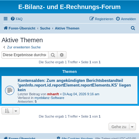
E-Bilanz- und E-Rechnungs-Forum
FAQ
Registrieren
Anmelden
S
Foren-Übersicht
Suche
Aktive Themen
u
Aktive Themen
c
Zur erweiterten Suche
h
Suche
Erweiterte Suche
e
Die Suche ergab 1 Treffer • Seite
1
von
1
Themen
Kontensalden: Zum angekündigten Berichtsbestandteil
'genInfo.report.id.reportElement.reportElements.KS' liegen
kein
Letzter Beitrag von
mhanft
«
Di Aug 04, 2026 9:16 am
Verfasst in
myebilanz-Software
Antworten:
5
Die Suche ergab 1 Treffer • Seite
1
von
1
Gehe zu
Foren-Übersicht
Alle Cookies löschen
Alle Zeiten sind
UTC+02:00