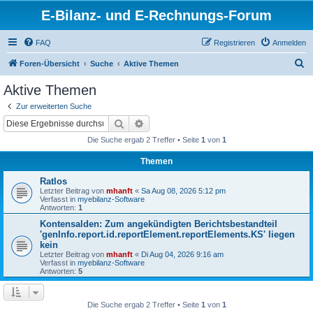
E-Bilanz- und E-Rechnungs-Forum
FAQ
Registrieren
Anmelden
S
Foren-Übersicht
Suche
Aktive Themen
u
Aktive Themen
c
Zur erweiterten Suche
h
Suche
Erweiterte Suche
e
Die Suche ergab 2 Treffer • Seite
1
von
1
Themen
Ratlos
Letzter Beitrag von
mhanft
«
Sa Aug 08, 2026 5:12 pm
Verfasst in
myebilanz-Software
Antworten:
1
Kontensalden: Zum angekündigten Berichtsbestandteil
'genInfo.report.id.reportElement.reportElements.KS' liegen
kein
Letzter Beitrag von
mhanft
«
Di Aug 04, 2026 9:16 am
Verfasst in
myebilanz-Software
Antworten:
5
Die Suche ergab 2 Treffer • Seite
1
von
1