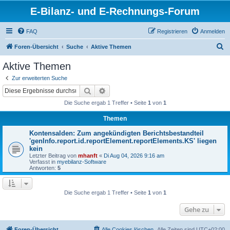
E-Bilanz- und E-Rechnungs-Forum
FAQ
Registrieren
Anmelden
S
Foren-Übersicht
Suche
Aktive Themen
u
Aktive Themen
c
Zur erweiterten Suche
h
Suche
Erweiterte Suche
e
Die Suche ergab 1 Treffer • Seite
1
von
1
Themen
Kontensalden: Zum angekündigten Berichtsbestandteil
'genInfo.report.id.reportElement.reportElements.KS' liegen
kein
Letzter Beitrag von
mhanft
«
Di Aug 04, 2026 9:16 am
Verfasst in
myebilanz-Software
Antworten:
5
Die Suche ergab 1 Treffer • Seite
1
von
1
Gehe zu
Foren-Übersicht
Alle Cookies löschen
Alle Zeiten sind
UTC+02:00