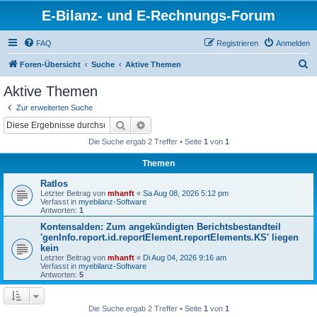
E-Bilanz- und E-Rechnungs-Forum
FAQ
Registrieren
Anmelden
S
Foren-Übersicht
Suche
Aktive Themen
u
Aktive Themen
c
Zur erweiterten Suche
h
Suche
Erweiterte Suche
e
Die Suche ergab 2 Treffer • Seite
1
von
1
Themen
Ratlos
Letzter Beitrag von
mhanft
«
Sa Aug 08, 2026 5:12 pm
Verfasst in
myebilanz-Software
Antworten:
1
Kontensalden: Zum angekündigten Berichtsbestandteil
'genInfo.report.id.reportElement.reportElements.KS' liegen
kein
Letzter Beitrag von
mhanft
«
Di Aug 04, 2026 9:16 am
Verfasst in
myebilanz-Software
Antworten:
5
Die Suche ergab 2 Treffer • Seite
1
von
1