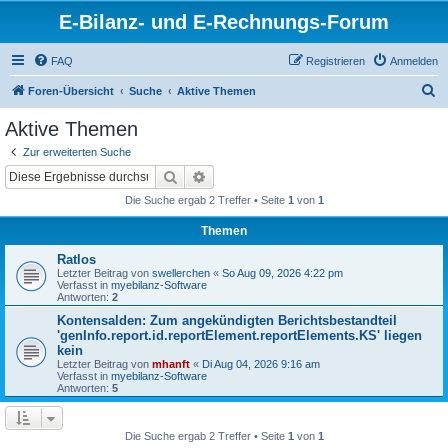
E-Bilanz- und E-Rechnungs-Forum
FAQ
Registrieren
Anmelden
S
Foren-Übersicht
Suche
Aktive Themen
u
Aktive Themen
c
Zur erweiterten Suche
h
Suche
Erweiterte Suche
e
Die Suche ergab 2 Treffer • Seite
1
von
1
Themen
Ratlos
Letzter Beitrag von
swellerchen
«
So Aug 09, 2026 4:22 pm
Verfasst in
myebilanz-Software
Antworten:
2
Kontensalden: Zum angekündigten Berichtsbestandteil
'genInfo.report.id.reportElement.reportElements.KS' liegen
kein
Letzter Beitrag von
mhanft
«
Di Aug 04, 2026 9:16 am
Verfasst in
myebilanz-Software
Antworten:
5
Die Suche ergab 2 Treffer • Seite
1
von
1