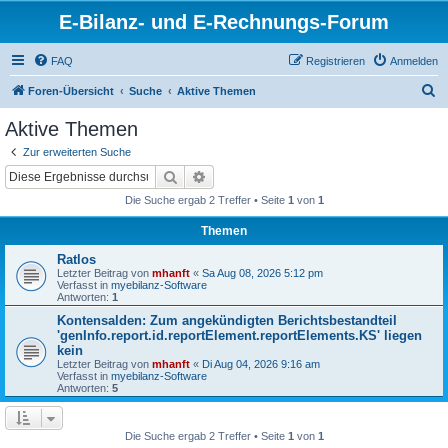
E-Bilanz- und E-Rechnungs-Forum
FAQ
Registrieren
Anmelden
S
Foren-Übersicht
Suche
Aktive Themen
u
Aktive Themen
c
Zur erweiterten Suche
h
Suche
Erweiterte Suche
e
Die Suche ergab 2 Treffer • Seite
1
von
1
Themen
Ratlos
Letzter Beitrag von
mhanft
«
Sa Aug 08, 2026 5:12 pm
Verfasst in
myebilanz-Software
Antworten:
1
Kontensalden: Zum angekündigten Berichtsbestandteil
'genInfo.report.id.reportElement.reportElements.KS' liegen
kein
Letzter Beitrag von
mhanft
«
Di Aug 04, 2026 9:16 am
Verfasst in
myebilanz-Software
Antworten:
5
Die Suche ergab 2 Treffer • Seite
1
von
1