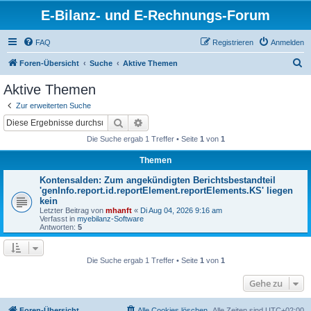
E-Bilanz- und E-Rechnungs-Forum
FAQ
Registrieren
Anmelden
S
Foren-Übersicht
Suche
Aktive Themen
u
Aktive Themen
c
Zur erweiterten Suche
h
Suche
Erweiterte Suche
e
Die Suche ergab 1 Treffer • Seite
1
von
1
Themen
Kontensalden: Zum angekündigten Berichtsbestandteil
'genInfo.report.id.reportElement.reportElements.KS' liegen
kein
Letzter Beitrag von
mhanft
«
Di Aug 04, 2026 9:16 am
Verfasst in
myebilanz-Software
Antworten:
5
Die Suche ergab 1 Treffer • Seite
1
von
1
Gehe zu
Foren-Übersicht
Alle Cookies löschen
Alle Zeiten sind
UTC+02:00