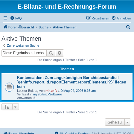
E-Bilanz- und E-Rechnungs-Forum
FAQ
Registrieren
Anmelden
S
Foren-Übersicht
Suche
Aktive Themen
u
Aktive Themen
c
Zur erweiterten Suche
h
Suche
Erweiterte Suche
e
Die Suche ergab 1 Treffer • Seite
1
von
1
Themen
Kontensalden: Zum angekündigten Berichtsbestandteil
'genInfo.report.id.reportElement.reportElements.KS' liegen
kein
Letzter Beitrag von
mhanft
«
Di Aug 04, 2026 9:16 am
Verfasst in
myebilanz-Software
Antworten:
5
Die Suche ergab 1 Treffer • Seite
1
von
1
Gehe zu
Foren-Übersicht
Alle Cookies löschen
Alle Zeiten sind
UTC+02:00