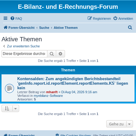
E-Bilanz- und E-Rechnungs-Forum
FAQ
Registrieren
Anmelden
S
Foren-Übersicht
Suche
Aktive Themen
u
Aktive Themen
c
Zur erweiterten Suche
h
Suche
Erweiterte Suche
e
Die Suche ergab 1 Treffer • Seite
1
von
1
Themen
Kontensalden: Zum angekündigten Berichtsbestandteil
'genInfo.report.id.reportElement.reportElements.KS' liegen
kein
Letzter Beitrag von
mhanft
«
Di Aug 04, 2026 9:16 am
Verfasst in
myebilanz-Software
Antworten:
5
Die Suche ergab 1 Treffer • Seite
1
von
1
Gehe zu
Foren-Übersicht
Alle Cookies löschen
Alle Zeiten sind
UTC+02:00