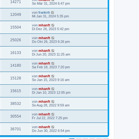
14271
So Mär 31, 2024 6:47 pm
von
franknh
12049
Mi Jan 31, 2024 5:35 pm
von
mhanft
15504
Di Dez 26, 2023 5:42 pm
von
mhanft
25026
Do Okt 26, 2023 6:26 pm
von
mhanft
16133
Di Jun 20, 2023 11:25 am
von
mhanft
14180
Sa Feb 18, 2023 7:20 pm
von
mhanft
15128
So Jan 15, 2023 9:16 am
von
mhanft
15615
Di Jan 10, 2023 12:05 pm
von
mhanft
38532
So Aug 28, 2022 9:59 am
von
mhanft
30554
Fr Jul 22, 2022 7:25 pm
von
mhanft
36701
Do Jun 30, 2022 6:54 pm