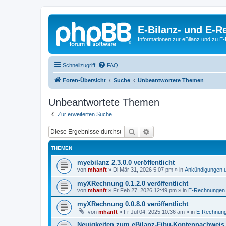
E-Bilanz- und E-
Informationen zur eBilanz und zu 
Schnellzugriff
FAQ
Foren-Übersicht
Suche
Unbeantwortete Themen
Unbeantwortete Themen
Zur erweiterten Suche
Suche
Erweiterte Suche
THEMEN
myebilanz 2.3.0.0 veröffentlicht
von
mhanft
»
Di Mär 31, 2026 5:07 pm
» in
Ankündigungen 
myXRechnung 0.1.2.0 veröffentlicht
von
mhanft
»
Fr Feb 27, 2026 12:49 pm
» in
E-Rechnungen
myXRechnung 0.0.8.0 veröffentlicht
von
mhanft
»
Fr Jul 04, 2025 10:36 am
» in
E-Rechnun
Neuigkeiten zum eBilanz-Fibu-Kontennachweis 