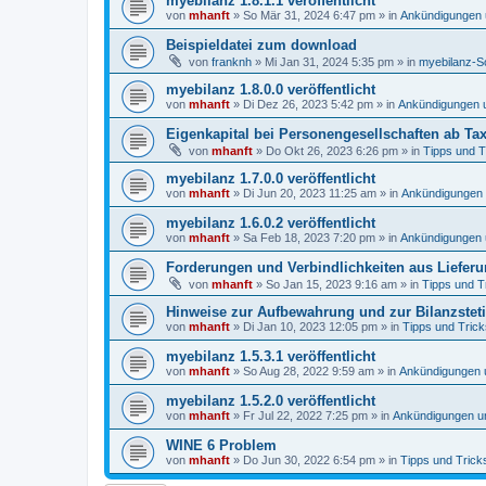
myebilanz 1.8.1.1 veröffentlicht
von
mhanft
»
So Mär 31, 2024 6:47 pm
» in
Ankündigungen 
Beispieldatei zum download
von
franknh
»
Mi Jan 31, 2024 5:35 pm
» in
myebilanz-S
myebilanz 1.8.0.0 veröffentlicht
von
mhanft
»
Di Dez 26, 2023 5:42 pm
» in
Ankündigungen 
Eigenkapital bei Personengesellschaften ab Ta
von
mhanft
»
Do Okt 26, 2023 6:26 pm
» in
Tipps und T
myebilanz 1.7.0.0 veröffentlicht
von
mhanft
»
Di Jun 20, 2023 11:25 am
» in
Ankündigungen
myebilanz 1.6.0.2 veröffentlicht
von
mhanft
»
Sa Feb 18, 2023 7:20 pm
» in
Ankündigungen 
Forderungen und Verbindlichkeiten aus Liefer
von
mhanft
»
So Jan 15, 2023 9:16 am
» in
Tipps und T
Hinweise zur Aufbewahrung und zur Bilanzsteti
von
mhanft
»
Di Jan 10, 2023 12:05 pm
» in
Tipps und Trick
myebilanz 1.5.3.1 veröffentlicht
von
mhanft
»
So Aug 28, 2022 9:59 am
» in
Ankündigungen 
myebilanz 1.5.2.0 veröffentlicht
von
mhanft
»
Fr Jul 22, 2022 7:25 pm
» in
Ankündigungen u
WINE 6 Problem
von
mhanft
»
Do Jun 30, 2022 6:54 pm
» in
Tipps und Trick