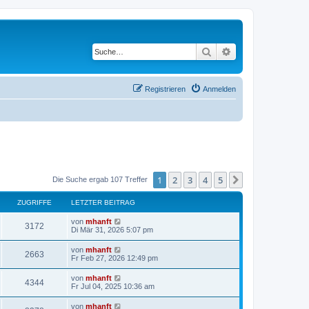
Suche
Erweiterte Suche
Registrieren
Anmelden
1
2
3
4
5
Nächste
Die Suche ergab 107 Treffer
ZUGRIFFE
LETZTER BEITRAG
von
mhanft
3172
Di Mär 31, 2026 5:07 pm
von
mhanft
2663
Fr Feb 27, 2026 12:49 pm
von
mhanft
4344
Fr Jul 04, 2025 10:36 am
von
mhanft