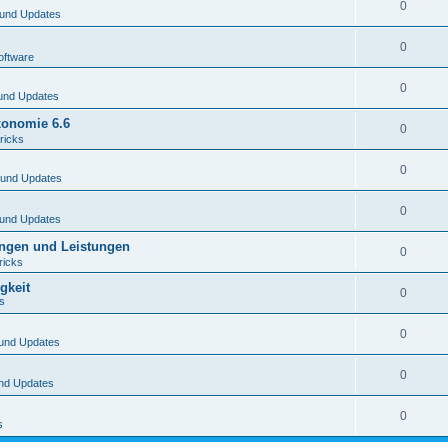
0
und Updates
0
oftware
0
und Updates
xonomie 6.6
0
ricks
0
 und Updates
0
und Updates
ungen und Leistungen
0
ricks
gkeit
0
s
0
und Updates
0
nd Updates
0
s