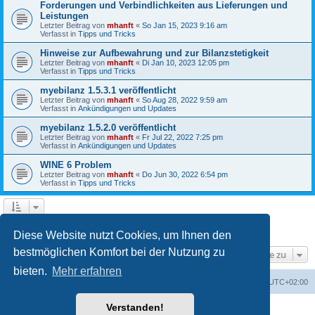
Forderungen und Verbindlichkeiten aus Lieferungen und
Leistungen
Letzter Beitrag von
mhanft
«
So Jan 15, 2023 9:16 am
Verfasst in
Tipps und Tricks
Hinweise zur Aufbewahrung und zur Bilanzstetigkeit
Letzter Beitrag von
mhanft
«
Di Jan 10, 2023 12:05 pm
Verfasst in
Tipps und Tricks
myebilanz 1.5.3.1 veröffentlicht
Letzter Beitrag von
mhanft
«
So Aug 28, 2022 9:59 am
Verfasst in
Ankündigungen und Updates
myebilanz 1.5.2.0 veröffentlicht
Letzter Beitrag von
mhanft
«
Fr Jul 22, 2022 7:25 pm
Verfasst in
Ankündigungen und Updates
WINE 6 Problem
Letzter Beitrag von
mhanft
«
Do Jun 30, 2022 6:54 pm
Verfasst in
Tipps und Tricks
1
2
3
4
5
Nächste
Die Suche ergab 107 Treffer
Diese Website nutzt Cookies, um Ihnen den
bestmöglichen Komfort bei der Nutzung zu
Gehe zu
bieten.
Mehr erfahren
Foren-Übersicht
Alle Cookies löschen
Alle Zeiten sind
UTC+02:00
Verstanden!
Powered by
phpBB
® Forum Software © phpBB Limited