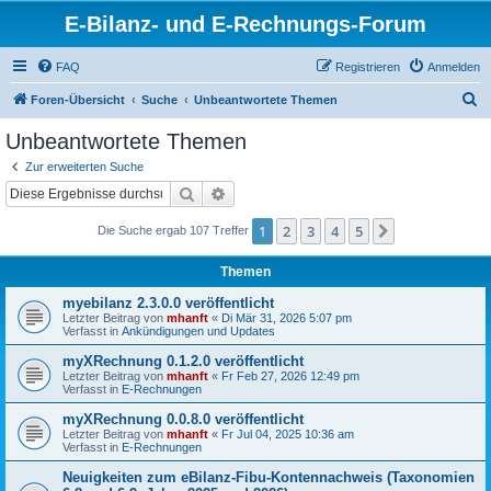
E-Bilanz- und E-Rechnungs-Forum
FAQ
Registrieren
Anmelden
S
Foren-Übersicht
Suche
Unbeantwortete Themen
u
Unbeantwortete Themen
c
Zur erweiterten Suche
h
Suche
Erweiterte Suche
e
1
2
3
4
5
Nächste
Die Suche ergab 107 Treffer
Themen
myebilanz 2.3.0.0 veröffentlicht
Letzter Beitrag von
mhanft
«
Di Mär 31, 2026 5:07 pm
Verfasst in
Ankündigungen und Updates
myXRechnung 0.1.2.0 veröffentlicht
Letzter Beitrag von
mhanft
«
Fr Feb 27, 2026 12:49 pm
Verfasst in
E-Rechnungen
myXRechnung 0.0.8.0 veröffentlicht
Letzter Beitrag von
mhanft
«
Fr Jul 04, 2025 10:36 am
Verfasst in
E-Rechnungen
Neuigkeiten zum eBilanz-Fibu-Kontennachweis (Taxonomien