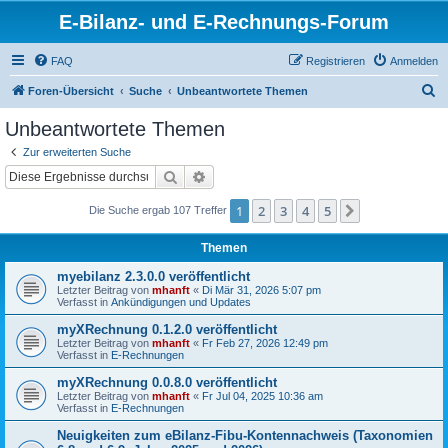
E-Bilanz- und E-Rechnungs-Forum
FAQ
Registrieren
Anmelden
S
Foren-Übersicht
Suche
Unbeantwortete Themen
u
Unbeantwortete Themen
c
Zur erweiterten Suche
h
Suche
Erweiterte Suche
e
1
2
3
4
5
Nächste
Die Suche ergab 107 Treffer
Themen
myebilanz 2.3.0.0 veröffentlicht
Letzter Beitrag von
mhanft
«
Di Mär 31, 2026 5:07 pm
Verfasst in
Ankündigungen und Updates
myXRechnung 0.1.2.0 veröffentlicht
Letzter Beitrag von
mhanft
«
Fr Feb 27, 2026 12:49 pm
Verfasst in
E-Rechnungen
myXRechnung 0.0.8.0 veröffentlicht
Letzter Beitrag von
mhanft
«
Fr Jul 04, 2025 10:36 am
Verfasst in
E-Rechnungen
Neuigkeiten zum eBilanz-Fibu-Kontennachweis (Taxonomien