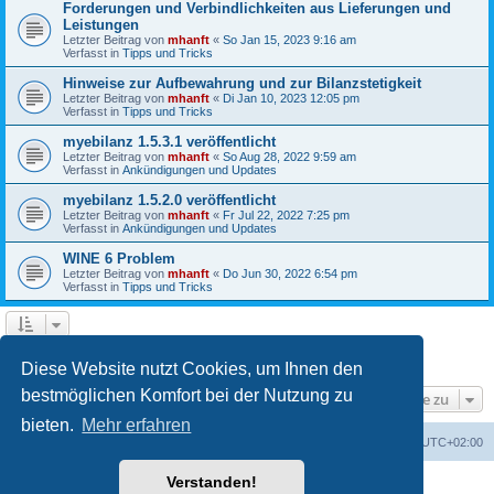
Forderungen und Verbindlichkeiten aus Lieferungen und
Leistungen
Letzter Beitrag von
mhanft
«
So Jan 15, 2023 9:16 am
Verfasst in
Tipps und Tricks
Hinweise zur Aufbewahrung und zur Bilanzstetigkeit
Letzter Beitrag von
mhanft
«
Di Jan 10, 2023 12:05 pm
Verfasst in
Tipps und Tricks
myebilanz 1.5.3.1 veröffentlicht
Letzter Beitrag von
mhanft
«
So Aug 28, 2022 9:59 am
Verfasst in
Ankündigungen und Updates
myebilanz 1.5.2.0 veröffentlicht
Letzter Beitrag von
mhanft
«
Fr Jul 22, 2022 7:25 pm
Verfasst in
Ankündigungen und Updates
WINE 6 Problem
Letzter Beitrag von
mhanft
«
Do Jun 30, 2022 6:54 pm
Verfasst in
Tipps und Tricks
1
2
3
4
5
Nächste
Die Suche ergab 107 Treffer
Diese Website nutzt Cookies, um Ihnen den
bestmöglichen Komfort bei der Nutzung zu
Gehe zu
bieten.
Mehr erfahren
Foren-Übersicht
Alle Cookies löschen
Alle Zeiten sind
UTC+02:00
Verstanden!
Powered by
phpBB
® Forum Software © phpBB Limited