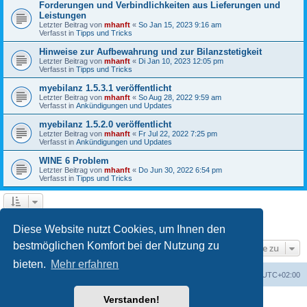
Forderungen und Verbindlichkeiten aus Lieferungen und
Leistungen
Letzter Beitrag von
mhanft
«
So Jan 15, 2023 9:16 am
Verfasst in
Tipps und Tricks
Hinweise zur Aufbewahrung und zur Bilanzstetigkeit
Letzter Beitrag von
mhanft
«
Di Jan 10, 2023 12:05 pm
Verfasst in
Tipps und Tricks
myebilanz 1.5.3.1 veröffentlicht
Letzter Beitrag von
mhanft
«
So Aug 28, 2022 9:59 am
Verfasst in
Ankündigungen und Updates
myebilanz 1.5.2.0 veröffentlicht
Letzter Beitrag von
mhanft
«
Fr Jul 22, 2022 7:25 pm
Verfasst in
Ankündigungen und Updates
WINE 6 Problem
Letzter Beitrag von
mhanft
«
Do Jun 30, 2022 6:54 pm
Verfasst in
Tipps und Tricks
1
2
3
4
5
Nächste
Die Suche ergab 107 Treffer
Diese Website nutzt Cookies, um Ihnen den
bestmöglichen Komfort bei der Nutzung zu
Gehe zu
bieten.
Mehr erfahren
Foren-Übersicht
Alle Cookies löschen
Alle Zeiten sind
UTC+02:00
Verstanden!
Powered by
phpBB
® Forum Software © phpBB Limited