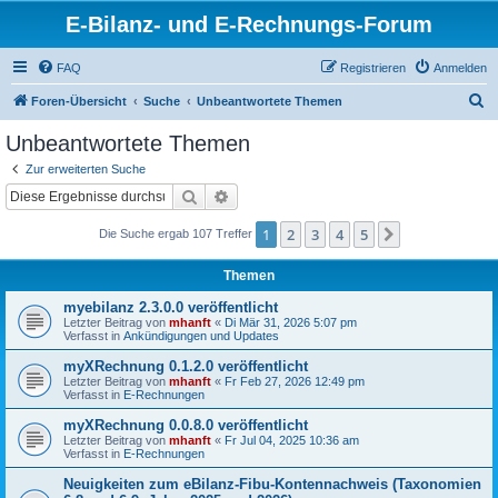
E-Bilanz- und E-Rechnungs-Forum
FAQ
Registrieren
Anmelden
S
Foren-Übersicht
Suche
Unbeantwortete Themen
u
Unbeantwortete Themen
c
Zur erweiterten Suche
h
Suche
Erweiterte Suche
e
1
2
3
4
5
Nächste
Die Suche ergab 107 Treffer
Themen
myebilanz 2.3.0.0 veröffentlicht
Letzter Beitrag von
mhanft
«
Di Mär 31, 2026 5:07 pm
Verfasst in
Ankündigungen und Updates
myXRechnung 0.1.2.0 veröffentlicht
Letzter Beitrag von
mhanft
«
Fr Feb 27, 2026 12:49 pm
Verfasst in
E-Rechnungen
myXRechnung 0.0.8.0 veröffentlicht
Letzter Beitrag von
mhanft
«
Fr Jul 04, 2025 10:36 am
Verfasst in
E-Rechnungen
Neuigkeiten zum eBilanz-Fibu-Kontennachweis (Taxonomien