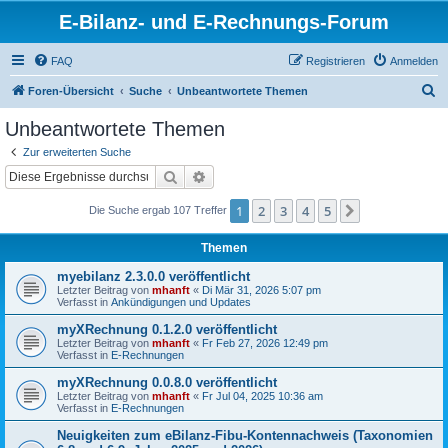
E-Bilanz- und E-Rechnungs-Forum
FAQ
Registrieren
Anmelden
S
Foren-Übersicht
Suche
Unbeantwortete Themen
u
Unbeantwortete Themen
c
Zur erweiterten Suche
h
Suche
Erweiterte Suche
e
1
2
3
4
5
Nächste
Die Suche ergab 107 Treffer
Themen
myebilanz 2.3.0.0 veröffentlicht
Letzter Beitrag von
mhanft
«
Di Mär 31, 2026 5:07 pm
Verfasst in
Ankündigungen und Updates
myXRechnung 0.1.2.0 veröffentlicht
Letzter Beitrag von
mhanft
«
Fr Feb 27, 2026 12:49 pm
Verfasst in
E-Rechnungen
myXRechnung 0.0.8.0 veröffentlicht
Letzter Beitrag von
mhanft
«
Fr Jul 04, 2025 10:36 am
Verfasst in
E-Rechnungen
Neuigkeiten zum eBilanz-Fibu-Kontennachweis (Taxonomien