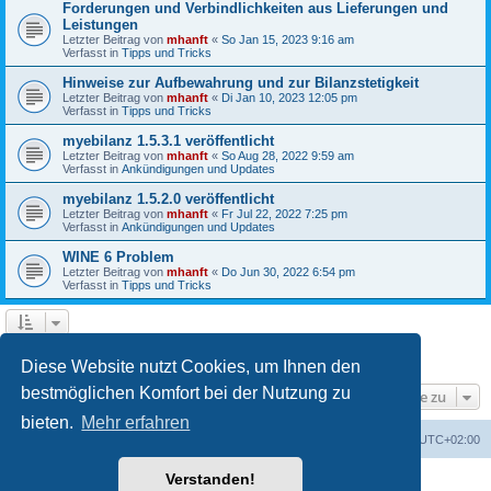
Forderungen und Verbindlichkeiten aus Lieferungen und
Leistungen
Letzter Beitrag von
mhanft
«
So Jan 15, 2023 9:16 am
Verfasst in
Tipps und Tricks
Hinweise zur Aufbewahrung und zur Bilanzstetigkeit
Letzter Beitrag von
mhanft
«
Di Jan 10, 2023 12:05 pm
Verfasst in
Tipps und Tricks
myebilanz 1.5.3.1 veröffentlicht
Letzter Beitrag von
mhanft
«
So Aug 28, 2022 9:59 am
Verfasst in
Ankündigungen und Updates
myebilanz 1.5.2.0 veröffentlicht
Letzter Beitrag von
mhanft
«
Fr Jul 22, 2022 7:25 pm
Verfasst in
Ankündigungen und Updates
WINE 6 Problem
Letzter Beitrag von
mhanft
«
Do Jun 30, 2022 6:54 pm
Verfasst in
Tipps und Tricks
1
2
3
4
5
Nächste
Die Suche ergab 107 Treffer
Diese Website nutzt Cookies, um Ihnen den
bestmöglichen Komfort bei der Nutzung zu
Gehe zu
bieten.
Mehr erfahren
Foren-Übersicht
Alle Cookies löschen
Alle Zeiten sind
UTC+02:00
Verstanden!
Powered by
phpBB
® Forum Software © phpBB Limited