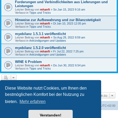
Forderungen und Verbindlichkeiten aus Lieferungen und
Leistungen
Letzter Beitrag von
mhanft
«
So Jan 15, 2023 9:16 am
Verfasst in
Tipps und Tricks
Hinweise zur Aufbewahrung und zur Bilanzstetigkeit
Letzter Beitrag von
mhanft
«
Di Jan 10, 2023 12:05 pm
Verfasst in
Tipps und Tricks
myebilanz 1.5.3.1 veröffentlicht
Letzter Beitrag von
mhanft
«
So Aug 28, 2022 9:59 am
Verfasst in
Ankündigungen und Updates
myebilanz 1.5.2.0 veröffentlicht
Letzter Beitrag von
mhanft
«
Fr Jul 22, 2022 7:25 pm
Verfasst in
Ankündigungen und Updates
WINE 6 Problem
Letzter Beitrag von
mhanft
«
Do Jun 30, 2022 6:54 pm
Verfasst in
Tipps und Tricks
1
2
3
4
5
Nächste
Die Suche ergab 107 Treffer
Diese Website nutzt Cookies, um Ihnen den
bestmöglichen Komfort bei der Nutzung zu
Gehe zu
bieten.
Mehr erfahren
Foren-Übersicht
Alle Cookies löschen
Alle Zeiten sind
UTC+02:00
Verstanden!
Powered by
phpBB
® Forum Software © phpBB Limited