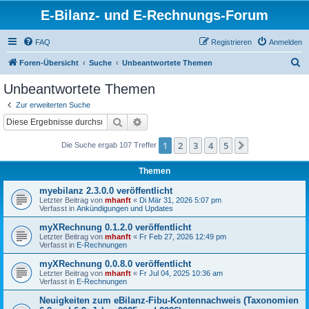
E-Bilanz- und E-Rechnungs-Forum
FAQ
Registrieren
Anmelden
S
Foren-Übersicht
Suche
Unbeantwortete Themen
u
Unbeantwortete Themen
c
Zur erweiterten Suche
h
Suche
Erweiterte Suche
e
1
2
3
4
5
Nächste
Die Suche ergab 107 Treffer
Themen
myebilanz 2.3.0.0 veröffentlicht
Letzter Beitrag von
mhanft
«
Di Mär 31, 2026 5:07 pm
Verfasst in
Ankündigungen und Updates
myXRechnung 0.1.2.0 veröffentlicht
Letzter Beitrag von
mhanft
«
Fr Feb 27, 2026 12:49 pm
Verfasst in
E-Rechnungen
myXRechnung 0.0.8.0 veröffentlicht
Letzter Beitrag von
mhanft
«
Fr Jul 04, 2025 10:36 am
Verfasst in
E-Rechnungen
Neuigkeiten zum eBilanz-Fibu-Kontennachweis (Taxonomien