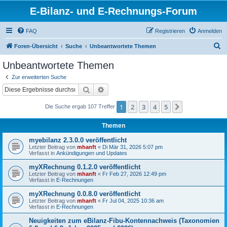
E-Bilanz- und E-Rechnungs-Forum
FAQ
Registrieren
Anmelden
S
Foren-Übersicht
Suche
Unbeantwortete Themen
u
Unbeantwortete Themen
c
Zur erweiterten Suche
h
Suche
Erweiterte Suche
e
1
2
3
4
5
Nächste
Die Suche ergab 107 Treffer
Themen
myebilanz 2.3.0.0 veröffentlicht
Letzter Beitrag von
mhanft
«
Di Mär 31, 2026 5:07 pm
Verfasst in
Ankündigungen und Updates
myXRechnung 0.1.2.0 veröffentlicht
Letzter Beitrag von
mhanft
«
Fr Feb 27, 2026 12:49 pm
Verfasst in
E-Rechnungen
myXRechnung 0.0.8.0 veröffentlicht
Letzter Beitrag von
mhanft
«
Fr Jul 04, 2025 10:36 am
Verfasst in
E-Rechnungen
Neuigkeiten zum eBilanz-Fibu-Kontennachweis (Taxonomien