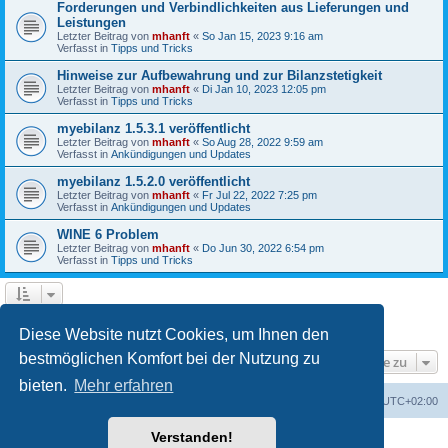
Forderungen und Verbindlichkeiten aus Lieferungen und
Leistungen
Letzter Beitrag von
mhanft
«
So Jan 15, 2023 9:16 am
Verfasst in
Tipps und Tricks
Hinweise zur Aufbewahrung und zur Bilanzstetigkeit
Letzter Beitrag von
mhanft
«
Di Jan 10, 2023 12:05 pm
Verfasst in
Tipps und Tricks
myebilanz 1.5.3.1 veröffentlicht
Letzter Beitrag von
mhanft
«
So Aug 28, 2022 9:59 am
Verfasst in
Ankündigungen und Updates
myebilanz 1.5.2.0 veröffentlicht
Letzter Beitrag von
mhanft
«
Fr Jul 22, 2022 7:25 pm
Verfasst in
Ankündigungen und Updates
WINE 6 Problem
Letzter Beitrag von
mhanft
«
Do Jun 30, 2022 6:54 pm
Verfasst in
Tipps und Tricks
1
2
3
4
5
Nächste
Die Suche ergab 107 Treffer
Diese Website nutzt Cookies, um Ihnen den
bestmöglichen Komfort bei der Nutzung zu
Gehe zu
bieten.
Mehr erfahren
Foren-Übersicht
Alle Cookies löschen
Alle Zeiten sind
UTC+02:00
Verstanden!
Powered by
phpBB
® Forum Software © phpBB Limited