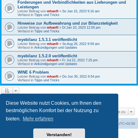
Forderungen und Verbindlichkeiten aus Lieferungen und
Leistungen
Letzter Beitrag von
mhanft
«
So Jan 15, 2023 9:16 am
Verfasst in
Tipps und Tricks
Hinweise zur Aufbewahrung und zur Bilanzstetigkeit
Letzter Beitrag von
mhanft
«
Di Jan 10, 2023 12:05 pm
Verfasst in
Tipps und Tricks
myebilanz 1.5.3.1 veröffentlicht
Letzter Beitrag von
mhanft
«
So Aug 28, 2022 9:59 am
Verfasst in
Ankündigungen und Updates
myebilanz 1.5.2.0 veröffentlicht
Letzter Beitrag von
mhanft
«
Fr Jul 22, 2022 7:25 pm
Verfasst in
Ankündigungen und Updates
WINE 6 Problem
Letzter Beitrag von
mhanft
«
Do Jun 30, 2022 6:54 pm
Verfasst in
Tipps und Tricks
1
2
3
4
5
Nächste
Die Suche ergab 107 Treffer
Diese Website nutzt Cookies, um Ihnen den
bestmöglichen Komfort bei der Nutzung zu
Gehe zu
bieten.
Mehr erfahren
Foren-Übersicht
Alle Cookies löschen
Alle Zeiten sind
UTC+02:00
Verstanden!
Powered by
phpBB
® Forum Software © phpBB Limited