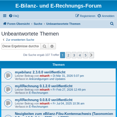
E-Bilanz- und E-Rechnungs-Forum
FAQ
Registrieren
Anmelden
S
Foren-Übersicht
Suche
Unbeantwortete Themen
u
Unbeantwortete Themen
c
Zur erweiterten Suche
h
Suche
Erweiterte Suche
e
1
2
3
4
5
Nächste
Die Suche ergab 107 Treffer
Themen
myebilanz 2.3.0.0 veröffentlicht
Letzter Beitrag von
mhanft
«
Di Mär 31, 2026 5:07 pm
Verfasst in
Ankündigungen und Updates
myXRechnung 0.1.2.0 veröffentlicht
Letzter Beitrag von
mhanft
«
Fr Feb 27, 2026 12:49 pm
Verfasst in
E-Rechnungen
myXRechnung 0.0.8.0 veröffentlicht
Letzter Beitrag von
mhanft
«
Fr Jul 04, 2025 10:36 am
Verfasst in
E-Rechnungen
Neuigkeiten zum eBilanz-Fibu-Kontennachweis (Taxonomien