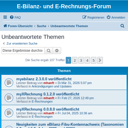
E-Bilanz- und E-Rechnungs-Forum
FAQ
Registrieren
Anmelden
S
Foren-Übersicht
Suche
Unbeantwortete Themen
u
Unbeantwortete Themen
c
Zur erweiterten Suche
h
Suche
Erweiterte Suche
e
1
2
3
4
5
Nächste
Die Suche ergab 107 Treffer
Themen
myebilanz 2.3.0.0 veröffentlicht
Letzter Beitrag von
mhanft
«
Di Mär 31, 2026 5:07 pm
Verfasst in
Ankündigungen und Updates
myXRechnung 0.1.2.0 veröffentlicht
Letzter Beitrag von
mhanft
«
Fr Feb 27, 2026 12:49 pm
Verfasst in
E-Rechnungen
myXRechnung 0.0.8.0 veröffentlicht
Letzter Beitrag von
mhanft
«
Fr Jul 04, 2025 10:36 am
Verfasst in
E-Rechnungen
Neuigkeiten zum eBilanz-Fibu-Kontennachweis (Taxonomien