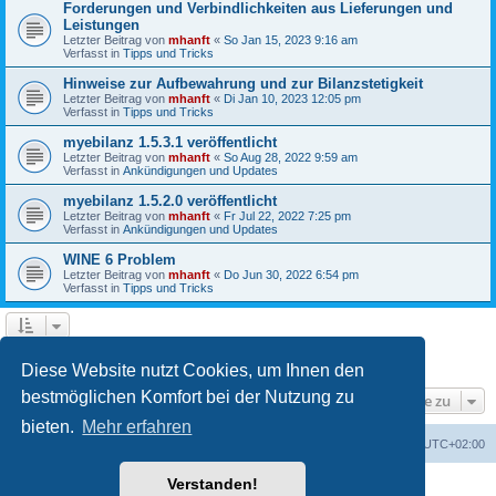
Forderungen und Verbindlichkeiten aus Lieferungen und
Leistungen
Letzter Beitrag von
mhanft
«
So Jan 15, 2023 9:16 am
Verfasst in
Tipps und Tricks
Hinweise zur Aufbewahrung und zur Bilanzstetigkeit
Letzter Beitrag von
mhanft
«
Di Jan 10, 2023 12:05 pm
Verfasst in
Tipps und Tricks
myebilanz 1.5.3.1 veröffentlicht
Letzter Beitrag von
mhanft
«
So Aug 28, 2022 9:59 am
Verfasst in
Ankündigungen und Updates
myebilanz 1.5.2.0 veröffentlicht
Letzter Beitrag von
mhanft
«
Fr Jul 22, 2022 7:25 pm
Verfasst in
Ankündigungen und Updates
WINE 6 Problem
Letzter Beitrag von
mhanft
«
Do Jun 30, 2022 6:54 pm
Verfasst in
Tipps und Tricks
1
2
3
4
5
Nächste
Die Suche ergab 107 Treffer
Diese Website nutzt Cookies, um Ihnen den
bestmöglichen Komfort bei der Nutzung zu
Gehe zu
bieten.
Mehr erfahren
Foren-Übersicht
Alle Cookies löschen
Alle Zeiten sind
UTC+02:00
Verstanden!
Powered by
phpBB
® Forum Software © phpBB Limited