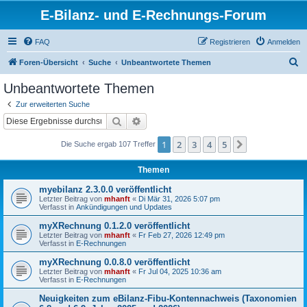
E-Bilanz- und E-Rechnungs-Forum
FAQ
Registrieren
Anmelden
S
Foren-Übersicht
Suche
Unbeantwortete Themen
u
Unbeantwortete Themen
c
Zur erweiterten Suche
h
Suche
Erweiterte Suche
e
1
2
3
4
5
Nächste
Die Suche ergab 107 Treffer
Themen
myebilanz 2.3.0.0 veröffentlicht
Letzter Beitrag von
mhanft
«
Di Mär 31, 2026 5:07 pm
Verfasst in
Ankündigungen und Updates
myXRechnung 0.1.2.0 veröffentlicht
Letzter Beitrag von
mhanft
«
Fr Feb 27, 2026 12:49 pm
Verfasst in
E-Rechnungen
myXRechnung 0.0.8.0 veröffentlicht
Letzter Beitrag von
mhanft
«
Fr Jul 04, 2025 10:36 am
Verfasst in
E-Rechnungen
Neuigkeiten zum eBilanz-Fibu-Kontennachweis (Taxonomien