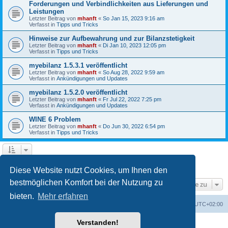
Forderungen und Verbindlichkeiten aus Lieferungen und
Leistungen
Letzter Beitrag von
mhanft
«
So Jan 15, 2023 9:16 am
Verfasst in
Tipps und Tricks
Hinweise zur Aufbewahrung und zur Bilanzstetigkeit
Letzter Beitrag von
mhanft
«
Di Jan 10, 2023 12:05 pm
Verfasst in
Tipps und Tricks
myebilanz 1.5.3.1 veröffentlicht
Letzter Beitrag von
mhanft
«
So Aug 28, 2022 9:59 am
Verfasst in
Ankündigungen und Updates
myebilanz 1.5.2.0 veröffentlicht
Letzter Beitrag von
mhanft
«
Fr Jul 22, 2022 7:25 pm
Verfasst in
Ankündigungen und Updates
WINE 6 Problem
Letzter Beitrag von
mhanft
«
Do Jun 30, 2022 6:54 pm
Verfasst in
Tipps und Tricks
1
2
3
4
5
Nächste
Die Suche ergab 107 Treffer
Diese Website nutzt Cookies, um Ihnen den
bestmöglichen Komfort bei der Nutzung zu
Gehe zu
bieten.
Mehr erfahren
Foren-Übersicht
Alle Cookies löschen
Alle Zeiten sind
UTC+02:00
Verstanden!
Powered by
phpBB
® Forum Software © phpBB Limited