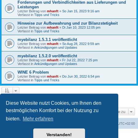
Forderungen und Verbindlichkeiten aus Lieferungen und
Leistungen
Letzter Beitrag von
mhanft
«
So Jan 15, 2023 9:16 am
Verfasst in
Tipps und Tricks
Hinweise zur Aufbewahrung und zur Bilanzstetigkeit
Letzter Beitrag von
mhanft
«
Di Jan 10, 2023 12:05 pm
Verfasst in
Tipps und Tricks
myebilanz 1.5.3.1 veröffentlicht
Letzter Beitrag von
mhanft
«
So Aug 28, 2022 9:59 am
Verfasst in
Ankündigungen und Updates
myebilanz 1.5.2.0 veröffentlicht
Letzter Beitrag von
mhanft
«
Fr Jul 22, 2022 7:25 pm
Verfasst in
Ankündigungen und Updates
WINE 6 Problem
Letzter Beitrag von
mhanft
«
Do Jun 30, 2022 6:54 pm
Verfasst in
Tipps und Tricks
1
2
3
4
5
Nächste
Die Suche ergab 107 Treffer
Diese Website nutzt Cookies, um Ihnen den
bestmöglichen Komfort bei der Nutzung zu
Gehe zu
bieten.
Mehr erfahren
Foren-Übersicht
Alle Cookies löschen
Alle Zeiten sind
UTC+02:00
Verstanden!
Powered by
phpBB
® Forum Software © phpBB Limited