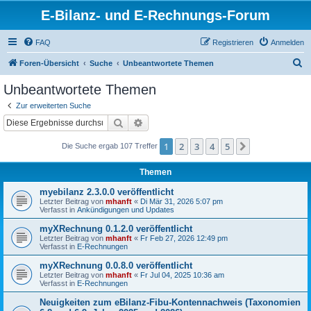
E-Bilanz- und E-Rechnungs-Forum
FAQ
Registrieren
Anmelden
S
Foren-Übersicht
Suche
Unbeantwortete Themen
u
Unbeantwortete Themen
c
Zur erweiterten Suche
h
Suche
Erweiterte Suche
e
1
2
3
4
5
Nächste
Die Suche ergab 107 Treffer
Themen
myebilanz 2.3.0.0 veröffentlicht
Letzter Beitrag von
mhanft
«
Di Mär 31, 2026 5:07 pm
Verfasst in
Ankündigungen und Updates
myXRechnung 0.1.2.0 veröffentlicht
Letzter Beitrag von
mhanft
«
Fr Feb 27, 2026 12:49 pm
Verfasst in
E-Rechnungen
myXRechnung 0.0.8.0 veröffentlicht
Letzter Beitrag von
mhanft
«
Fr Jul 04, 2025 10:36 am
Verfasst in
E-Rechnungen
Neuigkeiten zum eBilanz-Fibu-Kontennachweis (Taxonomien