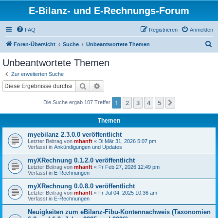
E-Bilanz- und E-Rechnungs-Forum
FAQ
Registrieren
Anmelden
S
Foren-Übersicht
Suche
Unbeantwortete Themen
u
Unbeantwortete Themen
c
Zur erweiterten Suche
h
Suche
Erweiterte Suche
e
1
2
3
4
5
Nächste
Die Suche ergab 107 Treffer
Themen
myebilanz 2.3.0.0 veröffentlicht
Letzter Beitrag von
mhanft
«
Di Mär 31, 2026 5:07 pm
Verfasst in
Ankündigungen und Updates
myXRechnung 0.1.2.0 veröffentlicht
Letzter Beitrag von
mhanft
«
Fr Feb 27, 2026 12:49 pm
Verfasst in
E-Rechnungen
myXRechnung 0.0.8.0 veröffentlicht
Letzter Beitrag von
mhanft
«
Fr Jul 04, 2025 10:36 am
Verfasst in
E-Rechnungen
Neuigkeiten zum eBilanz-Fibu-Kontennachweis (Taxonomien