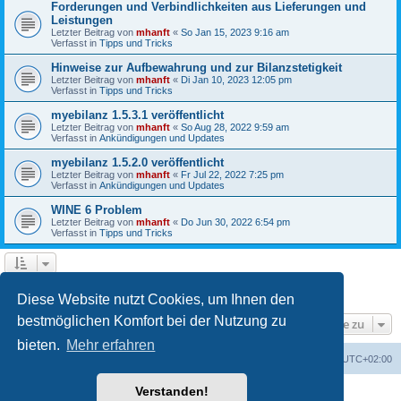
Forderungen und Verbindlichkeiten aus Lieferungen und
Leistungen
Letzter Beitrag von
mhanft
«
So Jan 15, 2023 9:16 am
Verfasst in
Tipps und Tricks
Hinweise zur Aufbewahrung und zur Bilanzstetigkeit
Letzter Beitrag von
mhanft
«
Di Jan 10, 2023 12:05 pm
Verfasst in
Tipps und Tricks
myebilanz 1.5.3.1 veröffentlicht
Letzter Beitrag von
mhanft
«
So Aug 28, 2022 9:59 am
Verfasst in
Ankündigungen und Updates
myebilanz 1.5.2.0 veröffentlicht
Letzter Beitrag von
mhanft
«
Fr Jul 22, 2022 7:25 pm
Verfasst in
Ankündigungen und Updates
WINE 6 Problem
Letzter Beitrag von
mhanft
«
Do Jun 30, 2022 6:54 pm
Verfasst in
Tipps und Tricks
1
2
3
4
5
Nächste
Die Suche ergab 107 Treffer
Diese Website nutzt Cookies, um Ihnen den
bestmöglichen Komfort bei der Nutzung zu
Gehe zu
bieten.
Mehr erfahren
Foren-Übersicht
Alle Cookies löschen
Alle Zeiten sind
UTC+02:00
Verstanden!
Powered by
phpBB
® Forum Software © phpBB Limited