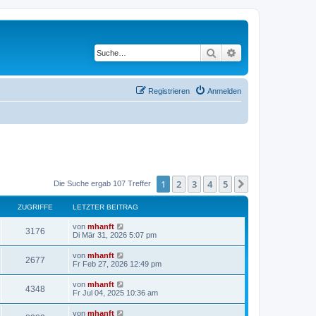
Suche
Erweiterte Suche
Registrieren
Anmelden
1
2
3
4
5
Nächste
Die Suche ergab 107 Treffer
ZUGRIFFE
LETZTER BEITRAG
von
mhanft
3176
Di Mär 31, 2026 5:07 pm
von
mhanft
2677
Fr Feb 27, 2026 12:49 pm
von
mhanft
4348
Fr Jul 04, 2025 10:36 am
von
mhanft