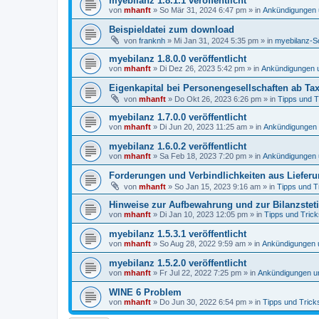
myebilanz 1.8.1.1 veröffentlicht
von
mhanft
»
So Mär 31, 2024 6:47 pm
» in
Ankündigungen 
Beispieldatei zum download
von
franknh
»
Mi Jan 31, 2024 5:35 pm
» in
myebilanz-S
myebilanz 1.8.0.0 veröffentlicht
von
mhanft
»
Di Dez 26, 2023 5:42 pm
» in
Ankündigungen 
Eigenkapital bei Personengesellschaften ab Ta
von
mhanft
»
Do Okt 26, 2023 6:26 pm
» in
Tipps und T
myebilanz 1.7.0.0 veröffentlicht
von
mhanft
»
Di Jun 20, 2023 11:25 am
» in
Ankündigungen
myebilanz 1.6.0.2 veröffentlicht
von
mhanft
»
Sa Feb 18, 2023 7:20 pm
» in
Ankündigungen 
Forderungen und Verbindlichkeiten aus Liefer
von
mhanft
»
So Jan 15, 2023 9:16 am
» in
Tipps und T
Hinweise zur Aufbewahrung und zur Bilanzsteti
von
mhanft
»
Di Jan 10, 2023 12:05 pm
» in
Tipps und Trick
myebilanz 1.5.3.1 veröffentlicht
von
mhanft
»
So Aug 28, 2022 9:59 am
» in
Ankündigungen 
myebilanz 1.5.2.0 veröffentlicht
von
mhanft
»
Fr Jul 22, 2022 7:25 pm
» in
Ankündigungen u
WINE 6 Problem
von
mhanft
»
Do Jun 30, 2022 6:54 pm
» in
Tipps und Trick