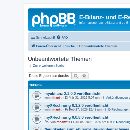
E-Bilanz- und E-
Informationen zur eBilanz und zu 
Schnellzugriff
FAQ
Foren-Übersicht
Suche
Unbeantwortete Themen
Unbeantwortete Themen
Zur erweiterten Suche
Suche
Erweiterte Suche
THEMEN
myebilanz 2.3.0.0 veröffentlicht
von
mhanft
»
Di Mär 31, 2026 5:07 pm
» in
Ankündigungen 
myXRechnung 0.1.2.0 veröffentlicht
von
mhanft
»
Fr Feb 27, 2026 12:49 pm
» in
E-Rechnungen
myXRechnung 0.0.8.0 veröffentlicht
von
mhanft
»
Fr Jul 04, 2025 10:36 am
» in
E-Rechnun
Neuigkeiten zum eBilanz-Fibu-Kontennachweis 