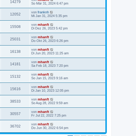
14279
So Mär 31, 2024 6:47 pm
von
franknh
12052
Mi Jan 31, 2024 5:35 pm
von
mhanft
15508
Di Dez 26, 2023 5:42 pm
von
mhanft
25031
Do Okt 26, 2023 6:26 pm
von
mhanft
16138
Di Jun 20, 2023 11:25 am
von
mhanft
14181
Sa Feb 18, 2023 7:20 pm
von
mhanft
15132
So Jan 15, 2023 9:16 am
von
mhanft
15616
Di Jan 10, 2023 12:05 pm
von
mhanft
38533
So Aug 28, 2022 9:59 am
von
mhanft
30557
Fr Jul 22, 2022 7:25 pm
von
mhanft
36702
Do Jun 30, 2022 6:54 pm