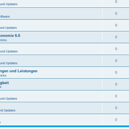
0
und Updates
0
oftware
0
und Updates
xonomie 6.6
0
ricks
0
 und Updates
0
und Updates
ungen und Leistungen
0
ricks
gkeit
0
s
0
und Updates
0
nd Updates
0
s