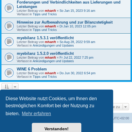
Forderungen und Verbindlichkeiten aus Lieferungen und
Leistungen
Letzter Beitrag von
mhanft
«
So Jan 15, 2023 9:16 am
Verfasst in
Tipps und Tricks
Hinweise zur Aufbewahrung und zur Bilanzstetigkeit
Letzter Beitrag von
mhanft
«
Di Jan 10, 2023 12:05 pm
Verfasst in
Tipps und Tricks
myebilanz 1.5.3.1 veröffentlicht
Letzter Beitrag von
mhanft
«
So Aug 28, 2022 9:59 am
Verfasst in
Ankündigungen und Updates
myebilanz 1.5.2.0 veröffentlicht
Letzter Beitrag von
mhanft
«
Fr Jul 22, 2022 7:25 pm
Verfasst in
Ankündigungen und Updates
WINE 6 Problem
Letzter Beitrag von
mhanft
«
Do Jun 30, 2022 6:54 pm
Verfasst in
Tipps und Tricks
1
2
3
4
5
Nächste
Die Suche ergab 107 Treffer
Diese Website nutzt Cookies, um Ihnen den
bestmöglichen Komfort bei der Nutzung zu
Gehe zu
bieten.
Mehr erfahren
Foren-Übersicht
Alle Cookies löschen
Alle Zeiten sind
UTC+02:00
Verstanden!
Powered by
phpBB
® Forum Software © phpBB Limited