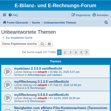
E-Bilanz- und E-Rechnungs-Forum
FAQ
Registrieren
Anmelden
S
Foren-Übersicht
Suche
Unbeantwortete Themen
u
Unbeantwortete Themen
c
Zur erweiterten Suche
h
Suche
Erweiterte Suche
e
1
2
3
4
5
Nächste
Die Suche ergab 107 Treffer
Themen
myebilanz 2.3.0.0 veröffentlicht
Letzter Beitrag von
mhanft
«
Di Mär 31, 2026 5:07 pm
Verfasst in
Ankündigungen und Updates
myXRechnung 0.1.2.0 veröffentlicht
Letzter Beitrag von
mhanft
«
Fr Feb 27, 2026 12:49 pm
Verfasst in
E-Rechnungen
myXRechnung 0.0.8.0 veröffentlicht
Letzter Beitrag von
mhanft
«
Fr Jul 04, 2025 10:36 am
Verfasst in
E-Rechnungen
Neuigkeiten zum eBilanz-Fibu-Kontennachweis (Taxonomien