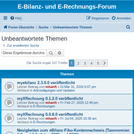
E-Bilanz- und E-Rechnungs-Forum
FAQ
Registrieren
Anmelden
S
Foren-Übersicht
Suche
Unbeantwortete Themen
u
Unbeantwortete Themen
c
Zur erweiterten Suche
h
Suche
Erweiterte Suche
e
1
2
3
4
5
Nächste
Die Suche ergab 107 Treffer
Themen
myebilanz 2.3.0.0 veröffentlicht
Letzter Beitrag von
mhanft
«
Di Mär 31, 2026 5:07 pm
Verfasst in
Ankündigungen und Updates
myXRechnung 0.1.2.0 veröffentlicht
Letzter Beitrag von
mhanft
«
Fr Feb 27, 2026 12:49 pm
Verfasst in
E-Rechnungen
myXRechnung 0.0.8.0 veröffentlicht
Letzter Beitrag von
mhanft
«
Fr Jul 04, 2025 10:36 am
Verfasst in
E-Rechnungen
Neuigkeiten zum eBilanz-Fibu-Kontennachweis (Taxonomien