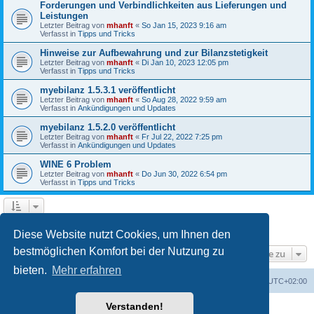
Forderungen und Verbindlichkeiten aus Lieferungen und
Leistungen
Letzter Beitrag von
mhanft
«
So Jan 15, 2023 9:16 am
Verfasst in
Tipps und Tricks
Hinweise zur Aufbewahrung und zur Bilanzstetigkeit
Letzter Beitrag von
mhanft
«
Di Jan 10, 2023 12:05 pm
Verfasst in
Tipps und Tricks
myebilanz 1.5.3.1 veröffentlicht
Letzter Beitrag von
mhanft
«
So Aug 28, 2022 9:59 am
Verfasst in
Ankündigungen und Updates
myebilanz 1.5.2.0 veröffentlicht
Letzter Beitrag von
mhanft
«
Fr Jul 22, 2022 7:25 pm
Verfasst in
Ankündigungen und Updates
WINE 6 Problem
Letzter Beitrag von
mhanft
«
Do Jun 30, 2022 6:54 pm
Verfasst in
Tipps und Tricks
1
2
3
4
5
Nächste
Die Suche ergab 107 Treffer
Diese Website nutzt Cookies, um Ihnen den
bestmöglichen Komfort bei der Nutzung zu
Gehe zu
bieten.
Mehr erfahren
Foren-Übersicht
Alle Cookies löschen
Alle Zeiten sind
UTC+02:00
Verstanden!
Powered by
phpBB
® Forum Software © phpBB Limited