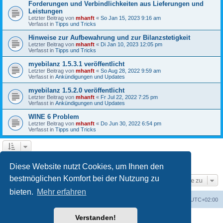
Forderungen und Verbindlichkeiten aus Lieferungen und
Leistungen
Letzter Beitrag von
mhanft
«
So Jan 15, 2023 9:16 am
Verfasst in
Tipps und Tricks
Hinweise zur Aufbewahrung und zur Bilanzstetigkeit
Letzter Beitrag von
mhanft
«
Di Jan 10, 2023 12:05 pm
Verfasst in
Tipps und Tricks
myebilanz 1.5.3.1 veröffentlicht
Letzter Beitrag von
mhanft
«
So Aug 28, 2022 9:59 am
Verfasst in
Ankündigungen und Updates
myebilanz 1.5.2.0 veröffentlicht
Letzter Beitrag von
mhanft
«
Fr Jul 22, 2022 7:25 pm
Verfasst in
Ankündigungen und Updates
WINE 6 Problem
Letzter Beitrag von
mhanft
«
Do Jun 30, 2022 6:54 pm
Verfasst in
Tipps und Tricks
1
2
3
4
5
Nächste
Die Suche ergab 107 Treffer
Diese Website nutzt Cookies, um Ihnen den
bestmöglichen Komfort bei der Nutzung zu
Gehe zu
bieten.
Mehr erfahren
Foren-Übersicht
Alle Cookies löschen
Alle Zeiten sind
UTC+02:00
Verstanden!
Powered by
phpBB
® Forum Software © phpBB Limited