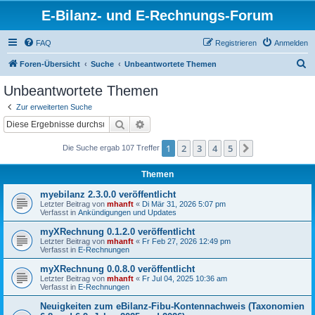
E-Bilanz- und E-Rechnungs-Forum
FAQ
Registrieren
Anmelden
S
Foren-Übersicht
Suche
Unbeantwortete Themen
u
Unbeantwortete Themen
c
Zur erweiterten Suche
h
Suche
Erweiterte Suche
e
1
2
3
4
5
Nächste
Die Suche ergab 107 Treffer
Themen
myebilanz 2.3.0.0 veröffentlicht
Letzter Beitrag von
mhanft
«
Di Mär 31, 2026 5:07 pm
Verfasst in
Ankündigungen und Updates
myXRechnung 0.1.2.0 veröffentlicht
Letzter Beitrag von
mhanft
«
Fr Feb 27, 2026 12:49 pm
Verfasst in
E-Rechnungen
myXRechnung 0.0.8.0 veröffentlicht
Letzter Beitrag von
mhanft
«
Fr Jul 04, 2025 10:36 am
Verfasst in
E-Rechnungen
Neuigkeiten zum eBilanz-Fibu-Kontennachweis (Taxonomien