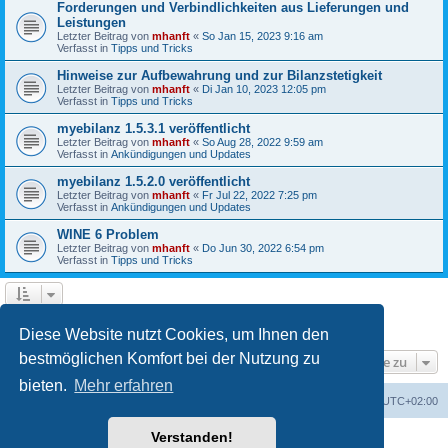
Forderungen und Verbindlichkeiten aus Lieferungen und
Leistungen
Letzter Beitrag von
mhanft
«
So Jan 15, 2023 9:16 am
Verfasst in
Tipps und Tricks
Hinweise zur Aufbewahrung und zur Bilanzstetigkeit
Letzter Beitrag von
mhanft
«
Di Jan 10, 2023 12:05 pm
Verfasst in
Tipps und Tricks
myebilanz 1.5.3.1 veröffentlicht
Letzter Beitrag von
mhanft
«
So Aug 28, 2022 9:59 am
Verfasst in
Ankündigungen und Updates
myebilanz 1.5.2.0 veröffentlicht
Letzter Beitrag von
mhanft
«
Fr Jul 22, 2022 7:25 pm
Verfasst in
Ankündigungen und Updates
WINE 6 Problem
Letzter Beitrag von
mhanft
«
Do Jun 30, 2022 6:54 pm
Verfasst in
Tipps und Tricks
1
2
3
4
5
Nächste
Die Suche ergab 107 Treffer
Diese Website nutzt Cookies, um Ihnen den
bestmöglichen Komfort bei der Nutzung zu
Gehe zu
bieten.
Mehr erfahren
Foren-Übersicht
Alle Cookies löschen
Alle Zeiten sind
UTC+02:00
Verstanden!
Powered by
phpBB
® Forum Software © phpBB Limited