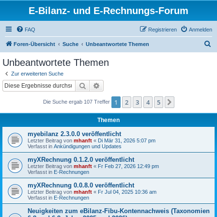
E-Bilanz- und E-Rechnungs-Forum
FAQ
Registrieren
Anmelden
S
Foren-Übersicht
Suche
Unbeantwortete Themen
u
Unbeantwortete Themen
c
Zur erweiterten Suche
h
Suche
Erweiterte Suche
e
1
2
3
4
5
Nächste
Die Suche ergab 107 Treffer
Themen
myebilanz 2.3.0.0 veröffentlicht
Letzter Beitrag von
mhanft
«
Di Mär 31, 2026 5:07 pm
Verfasst in
Ankündigungen und Updates
myXRechnung 0.1.2.0 veröffentlicht
Letzter Beitrag von
mhanft
«
Fr Feb 27, 2026 12:49 pm
Verfasst in
E-Rechnungen
myXRechnung 0.0.8.0 veröffentlicht
Letzter Beitrag von
mhanft
«
Fr Jul 04, 2025 10:36 am
Verfasst in
E-Rechnungen
Neuigkeiten zum eBilanz-Fibu-Kontennachweis (Taxonomien