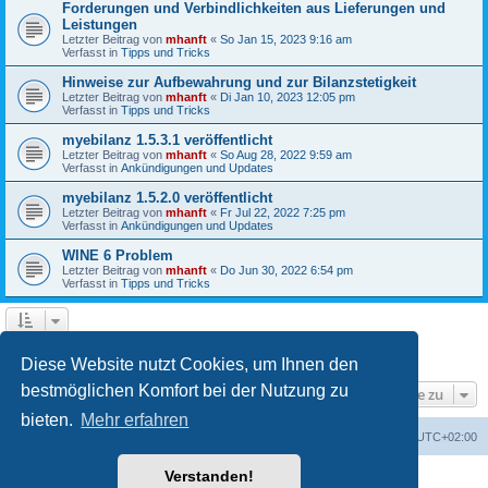
Forderungen und Verbindlichkeiten aus Lieferungen und
Leistungen
Letzter Beitrag von
mhanft
«
So Jan 15, 2023 9:16 am
Verfasst in
Tipps und Tricks
Hinweise zur Aufbewahrung und zur Bilanzstetigkeit
Letzter Beitrag von
mhanft
«
Di Jan 10, 2023 12:05 pm
Verfasst in
Tipps und Tricks
myebilanz 1.5.3.1 veröffentlicht
Letzter Beitrag von
mhanft
«
So Aug 28, 2022 9:59 am
Verfasst in
Ankündigungen und Updates
myebilanz 1.5.2.0 veröffentlicht
Letzter Beitrag von
mhanft
«
Fr Jul 22, 2022 7:25 pm
Verfasst in
Ankündigungen und Updates
WINE 6 Problem
Letzter Beitrag von
mhanft
«
Do Jun 30, 2022 6:54 pm
Verfasst in
Tipps und Tricks
1
2
3
4
5
Nächste
Die Suche ergab 107 Treffer
Diese Website nutzt Cookies, um Ihnen den
bestmöglichen Komfort bei der Nutzung zu
Gehe zu
bieten.
Mehr erfahren
Foren-Übersicht
Alle Cookies löschen
Alle Zeiten sind
UTC+02:00
Verstanden!
Powered by
phpBB
® Forum Software © phpBB Limited