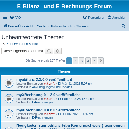
E-Bilanz- und E-Rechnungs-Forum
FAQ
Registrieren
Anmelden
S
Foren-Übersicht
Suche
Unbeantwortete Themen
u
Unbeantwortete Themen
c
Zur erweiterten Suche
h
Suche
Erweiterte Suche
e
1
2
3
4
5
Nächste
Die Suche ergab 107 Treffer
Themen
myebilanz 2.3.0.0 veröffentlicht
Letzter Beitrag von
mhanft
«
Di Mär 31, 2026 5:07 pm
Verfasst in
Ankündigungen und Updates
myXRechnung 0.1.2.0 veröffentlicht
Letzter Beitrag von
mhanft
«
Fr Feb 27, 2026 12:49 pm
Verfasst in
E-Rechnungen
myXRechnung 0.0.8.0 veröffentlicht
Letzter Beitrag von
mhanft
«
Fr Jul 04, 2025 10:36 am
Verfasst in
E-Rechnungen
Neuigkeiten zum eBilanz-Fibu-Kontennachweis (Taxonomien