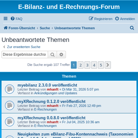
E-Bilanz- und E-Rechnungs-Forum
FAQ
Registrieren
Anmelden
S
Foren-Übersicht
Suche
Unbeantwortete Themen
u
Unbeantwortete Themen
c
Zur erweiterten Suche
h
Suche
Erweiterte Suche
e
1
2
3
4
5
Nächste
Die Suche ergab 107 Treffer
Themen
myebilanz 2.3.0.0 veröffentlicht
Letzter Beitrag von
mhanft
«
Di Mär 31, 2026 5:07 pm
Verfasst in
Ankündigungen und Updates
myXRechnung 0.1.2.0 veröffentlicht
Letzter Beitrag von
mhanft
«
Fr Feb 27, 2026 12:49 pm
Verfasst in
E-Rechnungen
myXRechnung 0.0.8.0 veröffentlicht
Letzter Beitrag von
mhanft
«
Fr Jul 04, 2025 10:36 am
Verfasst in
E-Rechnungen
Neuigkeiten zum eBilanz-Fibu-Kontennachweis (Taxonomien