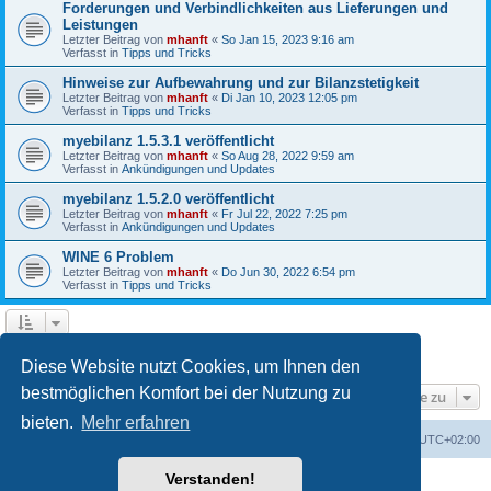
Forderungen und Verbindlichkeiten aus Lieferungen und
Leistungen
Letzter Beitrag von
mhanft
«
So Jan 15, 2023 9:16 am
Verfasst in
Tipps und Tricks
Hinweise zur Aufbewahrung und zur Bilanzstetigkeit
Letzter Beitrag von
mhanft
«
Di Jan 10, 2023 12:05 pm
Verfasst in
Tipps und Tricks
myebilanz 1.5.3.1 veröffentlicht
Letzter Beitrag von
mhanft
«
So Aug 28, 2022 9:59 am
Verfasst in
Ankündigungen und Updates
myebilanz 1.5.2.0 veröffentlicht
Letzter Beitrag von
mhanft
«
Fr Jul 22, 2022 7:25 pm
Verfasst in
Ankündigungen und Updates
WINE 6 Problem
Letzter Beitrag von
mhanft
«
Do Jun 30, 2022 6:54 pm
Verfasst in
Tipps und Tricks
1
2
3
4
5
Nächste
Die Suche ergab 107 Treffer
Diese Website nutzt Cookies, um Ihnen den
bestmöglichen Komfort bei der Nutzung zu
Gehe zu
bieten.
Mehr erfahren
Foren-Übersicht
Alle Cookies löschen
Alle Zeiten sind
UTC+02:00
Verstanden!
Powered by
phpBB
® Forum Software © phpBB Limited