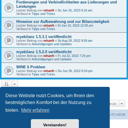
Forderungen und Verbindlichkeiten aus Lieferungen und
Leistungen
Letzter Beitrag von
mhanft
«
So Jan 15, 2023 9:16 am
Verfasst in
Tipps und Tricks
Hinweise zur Aufbewahrung und zur Bilanzstetigkeit
Letzter Beitrag von
mhanft
«
Di Jan 10, 2023 12:05 pm
Verfasst in
Tipps und Tricks
myebilanz 1.5.3.1 veröffentlicht
Letzter Beitrag von
mhanft
«
So Aug 28, 2022 9:59 am
Verfasst in
Ankündigungen und Updates
myebilanz 1.5.2.0 veröffentlicht
Letzter Beitrag von
mhanft
«
Fr Jul 22, 2022 7:25 pm
Verfasst in
Ankündigungen und Updates
WINE 6 Problem
Letzter Beitrag von
mhanft
«
Do Jun 30, 2022 6:54 pm
Verfasst in
Tipps und Tricks
1
2
3
4
5
Nächste
Die Suche ergab 107 Treffer
Diese Website nutzt Cookies, um Ihnen den
bestmöglichen Komfort bei der Nutzung zu
Gehe zu
bieten.
Mehr erfahren
Foren-Übersicht
Alle Cookies löschen
Alle Zeiten sind
UTC+02:00
Verstanden!
Powered by
phpBB
® Forum Software © phpBB Limited