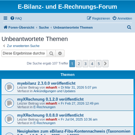
E-Bilanz- und E-Rechnungs-Forum
FAQ
Registrieren
Anmelden
S
Foren-Übersicht
Suche
Unbeantwortete Themen
u
Unbeantwortete Themen
c
Zur erweiterten Suche
h
Suche
Erweiterte Suche
e
1
2
3
4
5
Nächste
Die Suche ergab 107 Treffer
Themen
myebilanz 2.3.0.0 veröffentlicht
Letzter Beitrag von
mhanft
«
Di Mär 31, 2026 5:07 pm
Verfasst in
Ankündigungen und Updates
myXRechnung 0.1.2.0 veröffentlicht
Letzter Beitrag von
mhanft
«
Fr Feb 27, 2026 12:49 pm
Verfasst in
E-Rechnungen
myXRechnung 0.0.8.0 veröffentlicht
Letzter Beitrag von
mhanft
«
Fr Jul 04, 2025 10:36 am
Verfasst in
E-Rechnungen
Neuigkeiten zum eBilanz-Fibu-Kontennachweis (Taxonomien