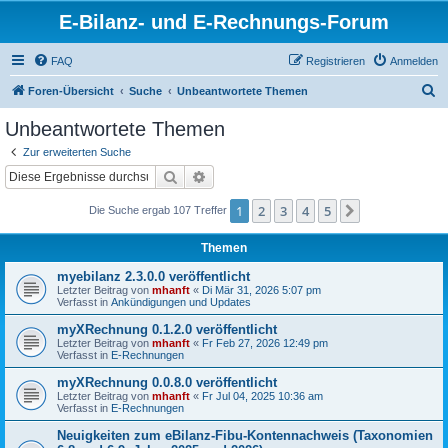
E-Bilanz- und E-Rechnungs-Forum
FAQ
Registrieren
Anmelden
S
Foren-Übersicht
Suche
Unbeantwortete Themen
u
Unbeantwortete Themen
c
Zur erweiterten Suche
h
Suche
Erweiterte Suche
e
1
2
3
4
5
Nächste
Die Suche ergab 107 Treffer
Themen
myebilanz 2.3.0.0 veröffentlicht
Letzter Beitrag von
mhanft
«
Di Mär 31, 2026 5:07 pm
Verfasst in
Ankündigungen und Updates
myXRechnung 0.1.2.0 veröffentlicht
Letzter Beitrag von
mhanft
«
Fr Feb 27, 2026 12:49 pm
Verfasst in
E-Rechnungen
myXRechnung 0.0.8.0 veröffentlicht
Letzter Beitrag von
mhanft
«
Fr Jul 04, 2025 10:36 am
Verfasst in
E-Rechnungen
Neuigkeiten zum eBilanz-Fibu-Kontennachweis (Taxonomien