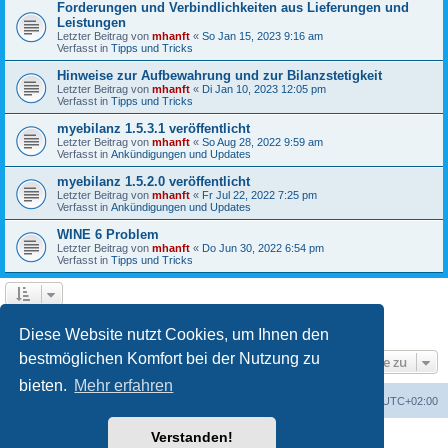
Forderungen und Verbindlichkeiten aus Lieferungen und
Leistungen
Letzter Beitrag von
mhanft
«
So Jan 15, 2023 9:16 am
Verfasst in
Tipps und Tricks
Hinweise zur Aufbewahrung und zur Bilanzstetigkeit
Letzter Beitrag von
mhanft
«
Di Jan 10, 2023 12:05 pm
Verfasst in
Tipps und Tricks
myebilanz 1.5.3.1 veröffentlicht
Letzter Beitrag von
mhanft
«
So Aug 28, 2022 9:59 am
Verfasst in
Ankündigungen und Updates
myebilanz 1.5.2.0 veröffentlicht
Letzter Beitrag von
mhanft
«
Fr Jul 22, 2022 7:25 pm
Verfasst in
Ankündigungen und Updates
WINE 6 Problem
Letzter Beitrag von
mhanft
«
Do Jun 30, 2022 6:54 pm
Verfasst in
Tipps und Tricks
1
2
3
4
5
Nächste
Die Suche ergab 107 Treffer
Diese Website nutzt Cookies, um Ihnen den
bestmöglichen Komfort bei der Nutzung zu
Gehe zu
bieten.
Mehr erfahren
Foren-Übersicht
Alle Cookies löschen
Alle Zeiten sind
UTC+02:00
Verstanden!
Powered by
phpBB
® Forum Software © phpBB Limited