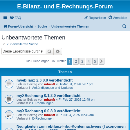
E-Bilanz- und E-Rechnungs-Forum
FAQ
Registrieren
Anmelden
S
Foren-Übersicht
Suche
Unbeantwortete Themen
u
Unbeantwortete Themen
c
Zur erweiterten Suche
h
Suche
Erweiterte Suche
e
1
2
3
4
5
Nächste
Die Suche ergab 107 Treffer
Themen
myebilanz 2.3.0.0 veröffentlicht
Letzter Beitrag von
mhanft
«
Di Mär 31, 2026 5:07 pm
Verfasst in
Ankündigungen und Updates
myXRechnung 0.1.2.0 veröffentlicht
Letzter Beitrag von
mhanft
«
Fr Feb 27, 2026 12:49 pm
Verfasst in
E-Rechnungen
myXRechnung 0.0.8.0 veröffentlicht
Letzter Beitrag von
mhanft
«
Fr Jul 04, 2025 10:36 am
Verfasst in
E-Rechnungen
Neuigkeiten zum eBilanz-Fibu-Kontennachweis (Taxonomien