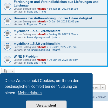
Forderungen und Verbindlichkeiten aus Lieferungen und
Leistungen
Letzter Beitrag von
mhanft
«
So Jan 15, 2023 9:16 am
Verfasst in
Tipps und Tricks
Hinweise zur Aufbewahrung und zur Bilanzstetigkeit
Letzter Beitrag von
mhanft
«
Di Jan 10, 2023 12:05 pm
Verfasst in
Tipps und Tricks
myebilanz 1.5.3.1 veröffentlicht
Letzter Beitrag von
mhanft
«
So Aug 28, 2022 9:59 am
Verfasst in
Ankündigungen und Updates
myebilanz 1.5.2.0 veröffentlicht
Letzter Beitrag von
mhanft
«
Fr Jul 22, 2022 7:25 pm
Verfasst in
Ankündigungen und Updates
WINE 6 Problem
Letzter Beitrag von
mhanft
«
Do Jun 30, 2022 6:54 pm
Verfasst in
Tipps und Tricks
1
2
3
4
5
Nächste
Die Suche ergab 107 Treffer
Diese Website nutzt Cookies, um Ihnen den
bestmöglichen Komfort bei der Nutzung zu
Gehe zu
bieten.
Mehr erfahren
Foren-Übersicht
Alle Cookies löschen
Alle Zeiten sind
UTC+02:00
Verstanden!
Powered by
phpBB
® Forum Software © phpBB Limited