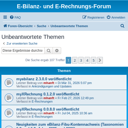
E-Bilanz- und E-Rechnungs-Forum
FAQ
Registrieren
Anmelden
S
Foren-Übersicht
Suche
Unbeantwortete Themen
u
Unbeantwortete Themen
c
Zur erweiterten Suche
h
Suche
Erweiterte Suche
e
1
2
3
4
5
Nächste
Die Suche ergab 107 Treffer
Themen
myebilanz 2.3.0.0 veröffentlicht
Letzter Beitrag von
mhanft
«
Di Mär 31, 2026 5:07 pm
Verfasst in
Ankündigungen und Updates
myXRechnung 0.1.2.0 veröffentlicht
Letzter Beitrag von
mhanft
«
Fr Feb 27, 2026 12:49 pm
Verfasst in
E-Rechnungen
myXRechnung 0.0.8.0 veröffentlicht
Letzter Beitrag von
mhanft
«
Fr Jul 04, 2025 10:36 am
Verfasst in
E-Rechnungen
Neuigkeiten zum eBilanz-Fibu-Kontennachweis (Taxonomien