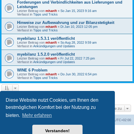
Forderungen und Verbindlichkeiten aus Lieferungen und
Leistungen
Letzter Beitrag von
mhanft
«
So Jan 15, 2023 9:16 am
Verfasst in
Tipps und Tricks
Hinweise zur Aufbewahrung und zur Bilanzstetigkeit
Letzter Beitrag von
mhanft
«
Di Jan 10, 2023 12:05 pm
Verfasst in
Tipps und Tricks
myebilanz 1.5.3.1 veröffentlicht
Letzter Beitrag von
mhanft
«
So Aug 28, 2022 9:59 am
Verfasst in
Ankündigungen und Updates
myebilanz 1.5.2.0 veröffentlicht
Letzter Beitrag von
mhanft
«
Fr Jul 22, 2022 7:25 pm
Verfasst in
Ankündigungen und Updates
WINE 6 Problem
Letzter Beitrag von
mhanft
«
Do Jun 30, 2022 6:54 pm
Verfasst in
Tipps und Tricks
1
2
3
4
5
Nächste
Die Suche ergab 107 Treffer
Diese Website nutzt Cookies, um Ihnen den
bestmöglichen Komfort bei der Nutzung zu
Gehe zu
bieten.
Mehr erfahren
Foren-Übersicht
Alle Cookies löschen
Alle Zeiten sind
UTC+02:00
Verstanden!
Powered by
phpBB
® Forum Software © phpBB Limited