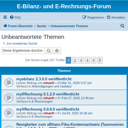
E-Bilanz- und E-Rechnungs-Forum
FAQ
Registrieren
Anmelden
S
Foren-Übersicht
Suche
Unbeantwortete Themen
u
Unbeantwortete Themen
c
Zur erweiterten Suche
h
Suche
Erweiterte Suche
e
1
2
3
4
5
Nächste
Die Suche ergab 107 Treffer
Themen
myebilanz 2.3.0.0 veröffentlicht
Letzter Beitrag von
mhanft
«
Di Mär 31, 2026 5:07 pm
Verfasst in
Ankündigungen und Updates
myXRechnung 0.1.2.0 veröffentlicht
Letzter Beitrag von
mhanft
«
Fr Feb 27, 2026 12:49 pm
Verfasst in
E-Rechnungen
myXRechnung 0.0.8.0 veröffentlicht
Letzter Beitrag von
mhanft
«
Fr Jul 04, 2025 10:36 am
Verfasst in
E-Rechnungen
Neuigkeiten zum eBilanz-Fibu-Kontennachweis (Taxonomien