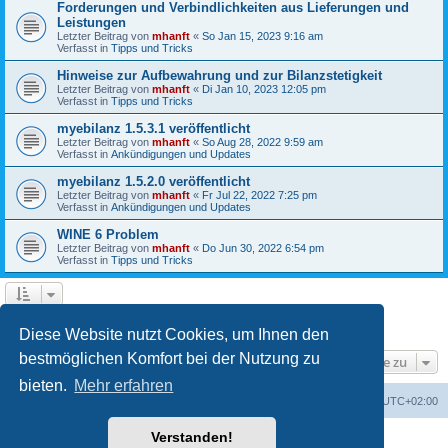
Forderungen und Verbindlichkeiten aus Lieferungen und
Leistungen
Letzter Beitrag von
mhanft
«
So Jan 15, 2023 9:16 am
Verfasst in
Tipps und Tricks
Hinweise zur Aufbewahrung und zur Bilanzstetigkeit
Letzter Beitrag von
mhanft
«
Di Jan 10, 2023 12:05 pm
Verfasst in
Tipps und Tricks
myebilanz 1.5.3.1 veröffentlicht
Letzter Beitrag von
mhanft
«
So Aug 28, 2022 9:59 am
Verfasst in
Ankündigungen und Updates
myebilanz 1.5.2.0 veröffentlicht
Letzter Beitrag von
mhanft
«
Fr Jul 22, 2022 7:25 pm
Verfasst in
Ankündigungen und Updates
WINE 6 Problem
Letzter Beitrag von
mhanft
«
Do Jun 30, 2022 6:54 pm
Verfasst in
Tipps und Tricks
1
2
3
4
5
Nächste
Die Suche ergab 107 Treffer
Diese Website nutzt Cookies, um Ihnen den
bestmöglichen Komfort bei der Nutzung zu
Gehe zu
bieten.
Mehr erfahren
Foren-Übersicht
Alle Cookies löschen
Alle Zeiten sind
UTC+02:00
Verstanden!
Powered by
phpBB
® Forum Software © phpBB Limited