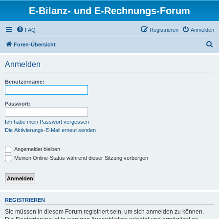
E-Bilanz- und E-Rechnungs-Forum
FAQ
Registrieren
Anmelden
S
Foren-Übersicht
u
Anmelden
c
h
Benutzername:
e
Passwort:
Ich habe mein Passwort vergessen
Die Aktivierungs-E-Mail erneut senden
Angemeldet bleiben
Meinen Online-Status während dieser Sitzung verbergen
REGISTRIEREN
Sie müssen in diesem Forum registriert sein, um sich anmelden zu können.