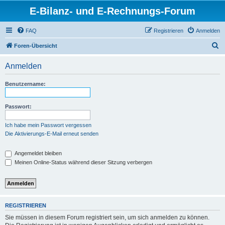
E-Bilanz- und E-Rechnungs-Forum
FAQ
Registrieren
Anmelden
S
Foren-Übersicht
u
Anmelden
c
h
Benutzername:
e
Passwort:
Ich habe mein Passwort vergessen
Die Aktivierungs-E-Mail erneut senden
Angemeldet bleiben
Meinen Online-Status während dieser Sitzung verbergen
REGISTRIEREN
Sie müssen in diesem Forum registriert sein, um sich anmelden zu können.