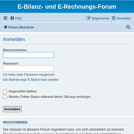
E-Bilanz- und E-Rechnungs-Forum
FAQ
Registrieren
Anmelden
S
Foren-Übersicht
u
Anmelden
c
h
Benutzername:
e
Passwort:
Ich habe mein Passwort vergessen
Die Aktivierungs-E-Mail erneut senden
Angemeldet bleiben
Meinen Online-Status während dieser Sitzung verbergen
REGISTRIEREN
Sie müssen in diesem Forum registriert sein, um sich anmelden zu können.