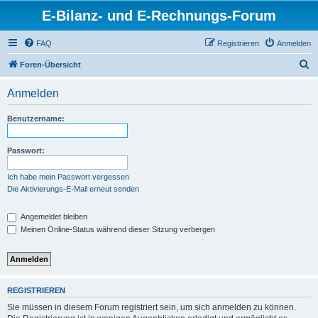
E-Bilanz- und E-Rechnungs-Forum
FAQ
Registrieren
Anmelden
S
Foren-Übersicht
u
Anmelden
c
h
Benutzername:
e
Passwort:
Ich habe mein Passwort vergessen
Die Aktivierungs-E-Mail erneut senden
Angemeldet bleiben
Meinen Online-Status während dieser Sitzung verbergen
REGISTRIEREN
Sie müssen in diesem Forum registriert sein, um sich anmelden zu können.