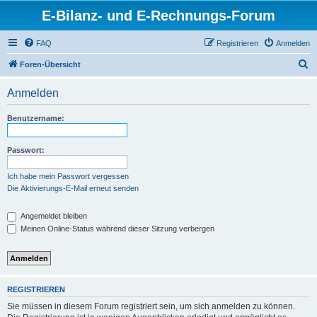
E-Bilanz- und E-Rechnungs-Forum
FAQ
Registrieren
Anmelden
S
Foren-Übersicht
u
Anmelden
c
h
Benutzername:
e
Passwort:
Ich habe mein Passwort vergessen
Die Aktivierungs-E-Mail erneut senden
Angemeldet bleiben
Meinen Online-Status während dieser Sitzung verbergen
REGISTRIEREN
Sie müssen in diesem Forum registriert sein, um sich anmelden zu können.