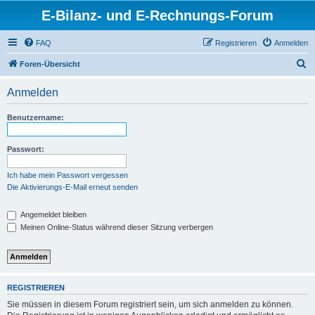
E-Bilanz- und E-Rechnungs-Forum
FAQ
Registrieren
Anmelden
S
Foren-Übersicht
u
Anmelden
c
h
Benutzername:
e
Passwort:
Ich habe mein Passwort vergessen
Die Aktivierungs-E-Mail erneut senden
Angemeldet bleiben
Meinen Online-Status während dieser Sitzung verbergen
REGISTRIEREN
Sie müssen in diesem Forum registriert sein, um sich anmelden zu können.