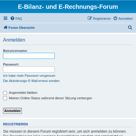
E-Bilanz- und E-Rechnungs-Forum
FAQ
Registrieren
Anmelden
S
Foren-Übersicht
u
Anmelden
c
h
Benutzername:
e
Passwort:
Ich habe mein Passwort vergessen
Die Aktivierungs-E-Mail erneut senden
Angemeldet bleiben
Meinen Online-Status während dieser Sitzung verbergen
REGISTRIEREN
Sie müssen in diesem Forum registriert sein, um sich anmelden zu können.