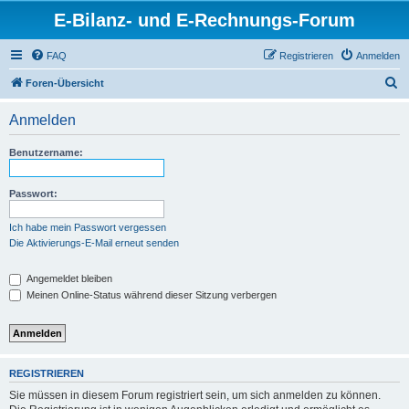
E-Bilanz- und E-Rechnungs-Forum
FAQ
Registrieren
Anmelden
S
Foren-Übersicht
u
Anmelden
c
h
Benutzername:
e
Passwort:
Ich habe mein Passwort vergessen
Die Aktivierungs-E-Mail erneut senden
Angemeldet bleiben
Meinen Online-Status während dieser Sitzung verbergen
REGISTRIEREN
Sie müssen in diesem Forum registriert sein, um sich anmelden zu können.