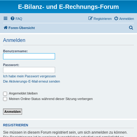
E-Bilanz- und E-Rechnungs-Forum
FAQ
Registrieren
Anmelden
S
Foren-Übersicht
u
Anmelden
c
h
Benutzername:
e
Passwort:
Ich habe mein Passwort vergessen
Die Aktivierungs-E-Mail erneut senden
Angemeldet bleiben
Meinen Online-Status während dieser Sitzung verbergen
REGISTRIEREN
Sie müssen in diesem Forum registriert sein, um sich anmelden zu können.