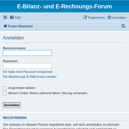
E-Bilanz- und E-Rechnungs-Forum
FAQ
Registrieren
Anmelden
S
Foren-Übersicht
u
Anmelden
c
h
Benutzername:
e
Passwort:
Ich habe mein Passwort vergessen
Die Aktivierungs-E-Mail erneut senden
Angemeldet bleiben
Meinen Online-Status während dieser Sitzung verbergen
REGISTRIEREN
Sie müssen in diesem Forum registriert sein, um sich anmelden zu können.