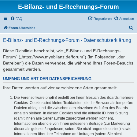
E-Bilanz- und E-Rechnungs-Forum
FAQ
Registrieren
Anmelden
S
Foren-Übersicht
u
E-Bilanz- und E-Rechnungs-Forum - Datenschutzerklärung
c
h
Diese Richtlinie beschreibt, wie „E-Bilanz- und E-Rechnungs-
Forum“ („https://www.myebilanz.de/forum“) (im Folgenden „der
e
Betreiber“) die Daten verwendet, die während Ihres Foren-Besuchs
gesammelt werden.
UMFANG UND ART DER DATENSPEICHERUNG
Ihre Daten werden auf vier verschiedene Arten gesammelt:
Die Forensoftware phpBB erstellt bei Ihrem Besuch des Boards mehrere
Cookies. Cookies sind kleine Textdateien, die Ihr Browser als temporäre
Dateien ablegt und die zwischen den einzelnen Aufrufen des Boards
erhalten bleiben. In diesen Cookies sind die aktuelle ID Ihrer Sitzung
(damit Ihnen alle Seitenaufrufe zugeordnet werden können),
Informationen über die von Ihnen gelesenen Beiträge (zur Markierung
dieser als gelesen/ungelesen; sofern Sie nicht angemeldet sind) sowie
Informationen über Ihre Teilnahme an Umfragen (sofern Sie nicht