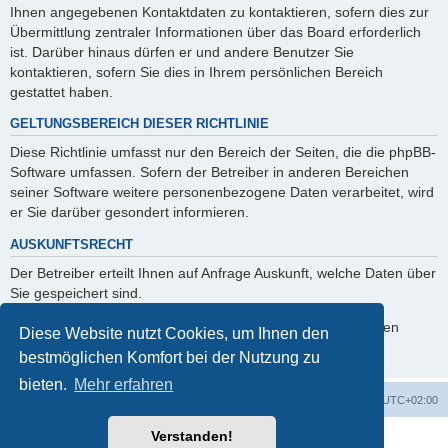
Ihnen angegebenen Kontaktdaten zu kontaktieren, sofern dies zur
Übermittlung zentraler Informationen über das Board erforderlich
ist. Darüber hinaus dürfen er und andere Benutzer Sie
kontaktieren, sofern Sie dies in Ihrem persönlichen Bereich
gestattet haben.
GELTUNGSBEREICH DIESER RICHTLINIE
Diese Richtlinie umfasst nur den Bereich der Seiten, die die phpBB-
Software umfassen. Sofern der Betreiber in anderen Bereichen
seiner Software weitere personenbezogene Daten verarbeitet, wird
er Sie darüber gesondert informieren.
AUSKUNFTSRECHT
Der Betreiber erteilt Ihnen auf Anfrage Auskunft, welche Daten über
Sie gespeichert sind.
Sie können jederzeit die Löschung bzw. Sperrung Ihrer Daten
Diese Website nutzt Cookies, um Ihnen den
verlangen. Kontaktieren Sie hierzu bitte den Betreiber.
bestmöglichen Komfort bei der Nutzung zu
bieten.
Mehr erfahren
Foren-Übersicht
Alle Cookies löschen
Alle Zeiten sind
UTC+02:00
Verstanden!
Powered by
phpBB
® Forum Software © phpBB Limited