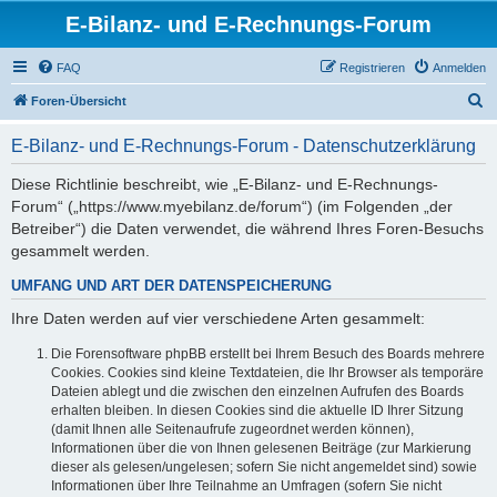
E-Bilanz- und E-Rechnungs-Forum
FAQ
Registrieren
Anmelden
S
Foren-Übersicht
u
E-Bilanz- und E-Rechnungs-Forum - Datenschutzerklärung
c
h
Diese Richtlinie beschreibt, wie „E-Bilanz- und E-Rechnungs-
Forum“ („https://www.myebilanz.de/forum“) (im Folgenden „der
e
Betreiber“) die Daten verwendet, die während Ihres Foren-Besuchs
gesammelt werden.
UMFANG UND ART DER DATENSPEICHERUNG
Ihre Daten werden auf vier verschiedene Arten gesammelt:
Die Forensoftware phpBB erstellt bei Ihrem Besuch des Boards mehrere
Cookies. Cookies sind kleine Textdateien, die Ihr Browser als temporäre
Dateien ablegt und die zwischen den einzelnen Aufrufen des Boards
erhalten bleiben. In diesen Cookies sind die aktuelle ID Ihrer Sitzung
(damit Ihnen alle Seitenaufrufe zugeordnet werden können),
Informationen über die von Ihnen gelesenen Beiträge (zur Markierung
dieser als gelesen/ungelesen; sofern Sie nicht angemeldet sind) sowie
Informationen über Ihre Teilnahme an Umfragen (sofern Sie nicht