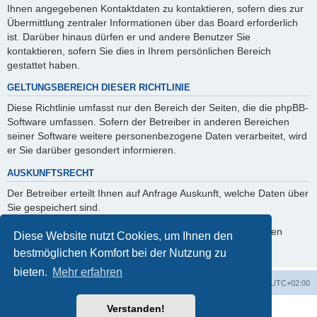
Ihnen angegebenen Kontaktdaten zu kontaktieren, sofern dies zur
Übermittlung zentraler Informationen über das Board erforderlich
ist. Darüber hinaus dürfen er und andere Benutzer Sie
kontaktieren, sofern Sie dies in Ihrem persönlichen Bereich
gestattet haben.
GELTUNGSBEREICH DIESER RICHTLINIE
Diese Richtlinie umfasst nur den Bereich der Seiten, die die phpBB-
Software umfassen. Sofern der Betreiber in anderen Bereichen
seiner Software weitere personenbezogene Daten verarbeitet, wird
er Sie darüber gesondert informieren.
AUSKUNFTSRECHT
Der Betreiber erteilt Ihnen auf Anfrage Auskunft, welche Daten über
Sie gespeichert sind.
Sie können jederzeit die Löschung bzw. Sperrung Ihrer Daten
Diese Website nutzt Cookies, um Ihnen den
verlangen. Kontaktieren Sie hierzu bitte den Betreiber.
bestmöglichen Komfort bei der Nutzung zu
bieten.
Mehr erfahren
Foren-Übersicht
Alle Cookies löschen
Alle Zeiten sind
UTC+02:00
Verstanden!
Powered by
phpBB
® Forum Software © phpBB Limited